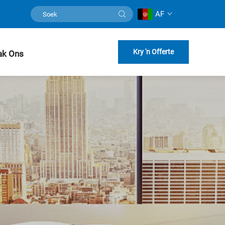
AF
Kry 'n Offerte
ak Ons