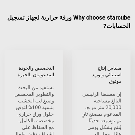
Why choose starcube ورقة حرارية لجهاز تسجيل
الحسابات?
مقياس إنتاج
التخصيص والجودة
استثنائي وتوريد
المدعومان بالخبرة
موثوق
نستفيد من البحث
إن مصنعنا الرئيسي
والتطوير المخصص
البالغ مساحته
وصيغ لب الخشب
20,000 متر مربع،
بنسبة 100% لتوفير
المدعوم بمصنع ثانٍ
حلول ورق حراري
تم توسيعه حديثًا،
مخصصة بالكامل،
يُنتج بشكل يومي
مع الحفاظ على
هائل يصل إلى
إشراف دقيق طوال