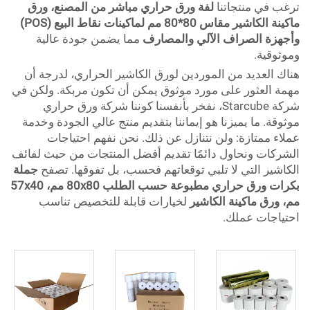
ترغب في منتجاتنا
لفة ورق حراري مباشر من المصنع، ورق
ماكينة الكاشير مقاس 80*80 مم لماكينات نقاط البيع (POS)
وأجهزة الصراف الآلي والمصارف
مما يضمن جودة عالية
وموثوقية.
هناك العديد من الموردين لورق الكاشير الحراري، لدرجة أن
مهمة العثور على مورد موثوق يمكن أن تكون مربكة. ولكن في
شركة Starcube، نفخر بأنفسنا كوننا شركة ورق حراري
موثوقة. ما يميزنا هو إيماننا بتقديم منتج عالي الجودة وخدمة
عملاء ممتازة: ولن نتنازل عن ذلك. نحن نفهم احتياجات
الشركات ونحاول دائمًا تقديم أفضل المنتجات من حيث لفائف
الكاشير التي لا تلبي توقعاتهم فحسب، بل تفوقها. تصفح
جملة
بكرات ورق حراري مطبوعة حسب الطلب 80x80 مم، 57x40
مم، ورق ماكينة الكاشير
لخيارات قابلة للتخصيص تناسب
احتياجات عملك.