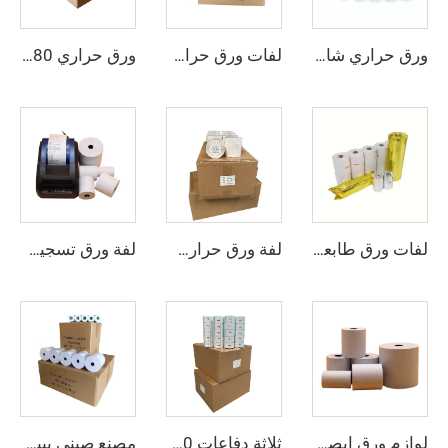
ورق حراري شائع 2023، 80 مم، 57 مم، يدعم أنماطًا مخصصة، صُنع في الصين
ورق حراري 80*50 مم، سعر رخيص، وجودة عالية، طباعة مباشرة من المصنع، واضحة ومناسبة لآلة نقاط البيع (POS) وآلة الصراف الآلي (ATM)
لفات ورق حراري احترافية قابلة لإعادة التدوير لسجلات الكاشير 80x50، لفات ورق حراري نقدية
لفات ورق طابعة حرارية مقاومة للماء والرطوبة مقاس 80 مم، ورق كاشير لماكينات نقاط البيع (POS)
لفة ورق حراري جاف سريع Fsat بوزن 35 جم/م²، 41 جم/م²، 50 جم/م²، 60 جم/م²، 70 جم/م²، 90 جم/م²، 80×80، ورق تحويل حراري بالجملة
لفة ورق تسجيل نقدي حراري عالية الجودة من لب خشب نقي 100%، مقاس 80x80 مم، للأنظمة النقاطية (POS) وأجهزة الصراف الآلي والبنوك
لوازم ورق إيصالات حرارية رخيصة عالية الجودة بالجملة مقاس 80*80 مم لأنظمة الكاشير
ثلاثة دفاعات 50*30 60*40 لفة ملصقات ورق حراري وورق 40*30
مصنع صيني يبيع بالجملة ويخصص أحجام مختلفة من لفائف الطابعة 57*40 مم، ورق حراري لماكينة الكاشير، لفائف 57 مم