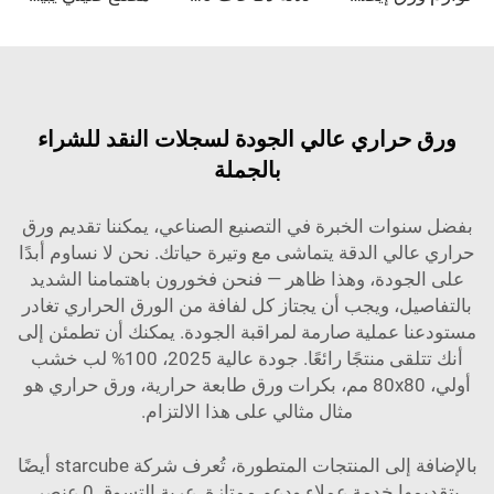
ورق حراري عالي الجودة لسجلات النقد للشراء
بالجملة
بفضل سنوات الخبرة في التصنيع الصناعي، يمكننا تقديم ورق
حراري عالي الدقة يتماشى مع وتيرة حياتك. نحن لا نساوم أبدًا
على الجودة، وهذا ظاهر — فنحن فخورون باهتمامنا الشديد
بالتفاصيل، ويجب أن يجتاز كل لفافة من الورق الحراري تغادر
مستودعنا عملية صارمة لمراقبة الجودة. يمكنك أن تطمئن إلى
أنك تتلقى منتجًا رائعًا.
جودة عالية 2025، 100% لب خشب
أولي، 80x80 مم، بكرات ورق طابعة حرارية، ورق حراري
هو
مثال مثالي على هذا الالتزام.
بالإضافة إلى المنتجات المتطورة، تُعرف شركة starcube أيضًا
بتقديمها خدمة عملاء ودعم ممتازة. عربة التسوق 0 عنصر