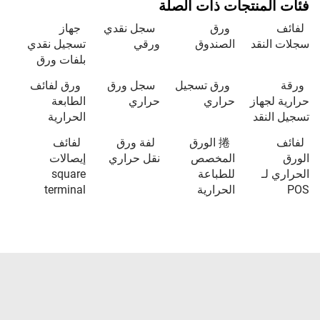
فئات المنتجات ذات الصلة
لفائف
ورق
سجل نقدي
جهاز
سجلات النقد
الصندوق
ورقي
تسجيل نقدي
بلفات ورق
ورقة
ورق تسجيل
سجل ورق
ورق لفائف
حرارية لجهاز
حراري
حراري
الطابعة
تسجيل النقد
الحرارية
لفائف
捲 الورق
لفة ورق
لفائف
الورق
المخصص
نقل حراري
إيصالات
الحراري لـ
للطباعة
square
POS
الحرارية
terminal