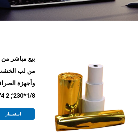
بيع مباشر من 
1/8*230'; 2 1/4*50
استفسار