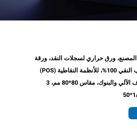
المصنع، ورق حراري لسجلات النقد، ورقة
من لب الخشب النقي 100%، للأنظمة النقاطية (POS)
وأجهزة الصراف الآلي والبنوك، مقاس 80*80 مم، 3