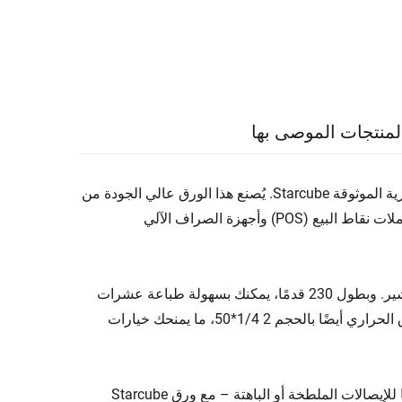
لمنتجات الموصى بها
نقدم لكم ورق التسجيل الحراري للبيع المباشر من المصنع من العلامة التجارية الموثوقة Starcube. يُصنع هذا الورق عالي الجودة من
لب الخشب النقي بنسبة 100%، مما يضمن المتانة والموثوقية في جميع معاملات نقاط البيع (POS) وأجهزة الصراف الآلي
يبلغ قياس هذا الورق الحراري 80*80 مم، وهو الحجم المثالي لإيصالات الكاشير. وبطول 230 قدمًا، يمكنك بسهولة طباعة عشرات
الإيصالات قبل الحاجة إلى استبدال الرول. بالإضافة إلى ذلك، يتوفر هذا الورق الحراري أيضًا بالحجم 2 1/4*50، ما يمنحك خيارات
تم تصميم الورق الحراري لتوفير طباعة واضحة وحادة في كل معاملة. وداعًا للإيصالات الملطخة أو الباهتة – مع ورق Starcube