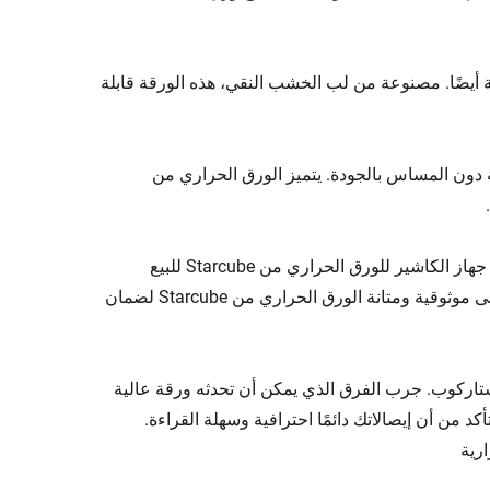
ة أيضًا. مصنوعة من لب الخشب النقي، هذه الورقة قابلة
 دون المساس بالجودة. يتميز الورق الحراري من
سواء كنت تاجرًا صغيرًا، أو فرع بنك مزدحم، أو موقع صراف آلي نشط، فإن جهاز الكاشير للورق الحراري من Starcube للبيع
المباشر من المصنع هو الحل المثالي لجميع احتياجاتك من الطباعة. اعتمد على موثوقية ومتانة الورق الحراري من Starcube لضمان
ستاركوب. جرب الفرق الذي يمكن أن تحدثه ورقة عالية
10٪ في عملك. اطلب الآن وتأكد من أن إيصالاتك دائمًا احترافية وسهلة القراءة.
ارية