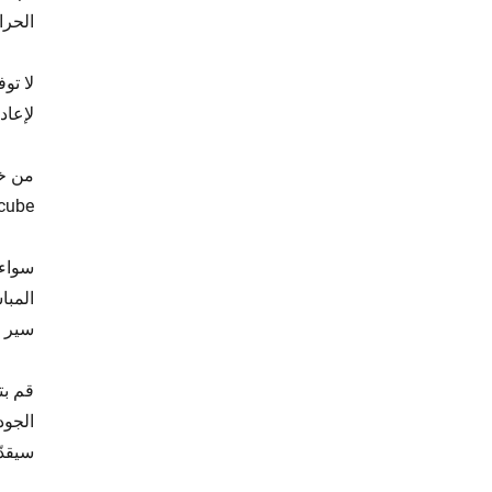
الحرا
لا تو
لإعاد
من خل
Starcube بأسعار تنافسية، ما يجعله خي
سير م
قم بت
سيقدّ