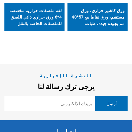
ورق كاشير حراري، ورق
لفة ملصقات حرارية مخصصة
مستقيم، ورق نقاط بيع 57*40
4*6 ورق حراري ذاتي اللصق
مم بجودة جيدة، طباعة
للملصقات الخاصة بالنقل
واضحة، مناسب للفنادق
والخدمات اللوجستية
والبنوك
النشرة الإخبارية
يرجى ترك رسالة لنا
اتصل بنا