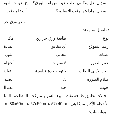
السؤال: هل يمكنني طلب عينة من لفة الورق؟
ج: عينات العبوة ب
السؤال: ماذا عن وقت التسليم؟
أ: يحتاج وقت الإنتاج ا
سعر ورق حراري 80 مم 57
تفاصيل سريعة:
نوع
طابعة ورق حراري
مكان الم
رقم النموذج
أي مقاس
المادة
عينات
مجاني
اللون
عمر الصورة
5 سنوات
أحجام ال
الحد الأدنى للطلب
لا توجد حدة قياسية
التغليف
ظلام الصورة
1.3
الصندوق 
جودة
جيد
مدة الش
مجالات تطبيق طابعة نقاط البيع: السوبر ماركت، المطاعم، المتاجر
الأحجام الأكثر مبيعًا هي 80x80mm، 80x70mm، 80x60mm، 57x50mm، 57x40mm، إلخ
المواصفات: