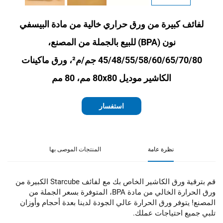
لفائف كبيرة من ورق حراري خالية من مادة البيسفي
نون (BPA) للبيع بالجملة من المصنع،
45/48/55/58/60/65/70/80 جم/م²، ورق ماكينات
الكاشير موديل 80x80 مم، 80 مم
استفسار
نظرة عامة
المنتجات الموصى بها
قم بترقية ورق الكاشير الخاص بك مع لفائف Starcube الكبيرة من
ورق الحرارة الخالي من مادة BPA، المتوفرة بسعر الجملة من
المصنع! يتوفر ورق الحرارة عالي الجودة لدينا بعدة أحجام وأوزان
تلبي جميع احتياجات عملك.