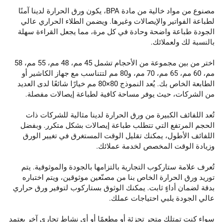
مصنوع من مواد خالية من مادة BPA، يكون ورق الحرارة لدينا آمنًا
لطباعة الفواتير والإيصالات وغيرها. ويضمن الطلاء الحراري عالي
الجودة طباعة واضحة وحادة في كل مرة، مما يجعل القراءة سهلة
بالنسبة لك ولعملائك.
اختر من بين مجموعة من الأحجام تشمل 45 مم، 48 مم، 55 مم، 58
مم، 60 مم، 65 مم، 70 مم، و80 مم لتتناسب مع جهاز الكاشير أو
الطابعة الخاص بك. يُعد النموذج 80×80 مم خيارًا شائعًا لدى العديد
من الشركات، حيث يوفر مساحة كافية لطباعة إيصالات مفصلة.
تُعد اللفائف الكبيرة من ورق الحرارة لدينا مثالية للشركات ذات
الحجم المرتفع التي تتطلب طباعة إيصالات بشكل متكرر. وبفضل
اللفائف الأطول، يمكنك تقليل الوقت المستغرق في تغيير الورق
وزيادة الوقت المخصص لخدمة عملائك.
تُعرف علامة ستاركوب التجارية بالتزامها بالجودة والموثوقية. يتم
توريد ورق الحرارة الخاص بنا من مصنّعين موثوقين، ويتم اختباره
بدقة لضمان أداءٍ ثابت. يمكنك الوثوق بستاركوب لتوفير ورق حراري
عالي الجودة يلبي احتياجات عملك.
سواء كنت تمتلك متجر تجزئة أو مطعمًا أو أي نشاط تجاري آخر يعتمد