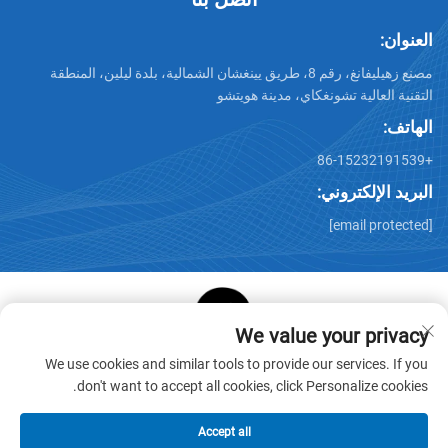
العنوان:
مصنع زهيليفانغ، رقم 8، طريق يينغشان الشمالية، بلدة ليلين، المنطقة
التقنية العالية تشونغكاي، مدينة هويتشو
الهاتف:
+86-15232191539
البريد الإلكتروني:
[email protected]
We value your privacy
حقوق الطبع والنشر © شركة هويتشو ستار كيوب لمنتجات الورق
We use cookies and similar tools to provide our services. If you
المحدودة. جميع الحقوق محفوظة -
سياسة الخصوصية
-
المدونة
don't want to accept all cookies, click Personalize cookies.
Accept all