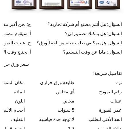
السؤال: هل أنتم مصنع أم شركة تجارية؟
ج: نحن أكبر مصن
السؤال: هل يمكنك تصميم لي؟
أ: سيقوم مصممنا 
السؤال: هل يمكنني طلب عينة من لفة الورق؟
ج: عينات العبوة ب
السؤال: ماذا عن وقت التسليم؟
أ: يحتاج وقت الإنتاج ا
سعر ورق حراري 80 مم 57
تفاصيل سريعة:
نوع
طابعة ورق حراري
مكان المنشأ
رقم النموذج
أي مقاس
المادة
عينات
مجاني
اللون
عمر الصورة
5 سنوات
أحجام الأسطو
الحد الأدنى للطلب
لا توجد حدة قياسية
التغليف
ظلام الصورة
1.3
الصندوق الدا