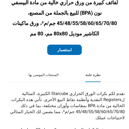
لفائف كبيرة من ورق حراري خالية من مادة البيسفي
نون (BPA) للبيع بالجملة من المصنع،
45/48/55/58/60/65/70/80 جم/م²، ورق ماكينات
الكاشير موديل 80x80 مم، 80 مم
استفسار
نظرة عامة
المنتجات الموصى بها
نقدم لكم بكرات الورق الحراري Starcube الكبيرة، المثالية
لRegisters النقدية وأنظمة نقاط البيع الأخرى. تأتي هذه البكرات
الخالية من مادة BPA بمقاسات وأوزان مختلفة، بما في ذلك
45/48/55/58/60/65/70/80 جم/م²، مما يضمن لك الخيار المثالي
لاحتياجات عملك.