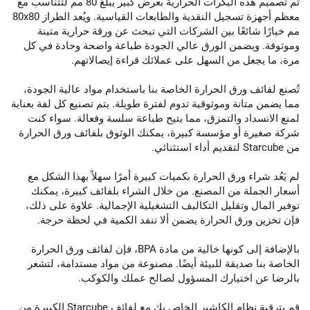
تم تصميم هذه البكرات الحرارية بعرض كبير يبلغ 80 مم لتتناسب مع
معظم أجهزة تسجيل النقدية والطابعات القياسية. ويُعد الطراز 80x80
مم خيارًا شائعًا بين الشركات التي تبحث عن ورقة حرارية متينة
وموثوقة. ويضمن الورق عالي الجودة طباعة واضحة وحادة في كل
مرة، ما يجعل من السهل على عملائك قراءة إيصالاتهم.
تُصنع لفائف ورق الحرارة الخاصة بنا باستخدام مواد عالية الجودة،
مما يضمن متانة وموثوقية تدوم لفترة طويلة. يتم تصنيع كل لفة بعناية
لمنع الانسداد والتمزق، مما يتيح طباعة سلسة وفعالة. سواء كنت
شركة صغيرة أو مؤسسة كبيرة، يمكنك الوثوق بلفائف ورق الحرارة
من Starcube لتقديم أداء استثنائي.
لم يَعُد شراء ورق الحرارة بكميات كبيرة أمرًا سهلاً بهذا الشكل مع
أسعار الجملة من المصنع. من خلال الشراء بلفائف كبيرة، يمكنك
توفير المال وتقليل التكاليف التشغيلية الإجمالية. علاوة على ذلك،
فإن تخزين ورق الحرارة يضمن ألا تنفد الكمية في لحظة حرجة.
بالإضافة إلى كونها خالية من مادة BPA، فإن لفائف ورق الحرارة
الخاصة بنا صديقة للبيئة أيضًا. مصنوعة من مواد مستدامة، لتشعر
بالرضا عن اختيارك المسؤول لصالح عملك والكوكب.
قم بترقية نظام الكاشير الخاص بك مع لفائف Starcube الكبيرة من