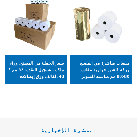
مبيعات مباشرة من المصنع
سعر الجملة من المصنع، ورق
ورقة كاشير حرارية مقاس
ماكينة تسجيل النقدية 57 مم *
80×80 مم مناسبة للسوبر
40، لفائف ورق إيصالات
ماركت والبنوك والفنادق،
حرارية حسب الطلب لنقاط
سهلة الاستخدام وطباعة
البيع، للمتاجر الكبرى
واضحة
النشرة الإخبارية