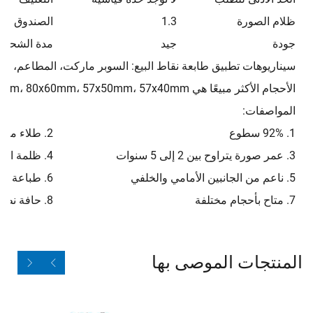
ظلام الصورة
1.3
الصندوق الد
جودة
جيد
مدة الشحن
سيناريوهات تطبيق طابعة نقاط البيع: السوبر ماركت، المطاعم، الم
الأحجام الأكثر مبيعًا هي 80x80mm، 80x70mm، 80x60mm، 57x50mm، 57x40mm، وغيرها.
المواصفات:
1. 92% سطوع
2. طلاء متساوٍ
3. عمر صورة يتراوح بين 2 إلى 5 سنوات
4. ظلمة الصورة 1.3
5. ناعم من الجانبين الأمامي والخلفي
6. طباعة أولية بواسطة الشركة المصنعة الأصلية (OEM)
7. متاح بأحجام مختلفة
8. حافة نظيفة
المنتجات الموصى بها