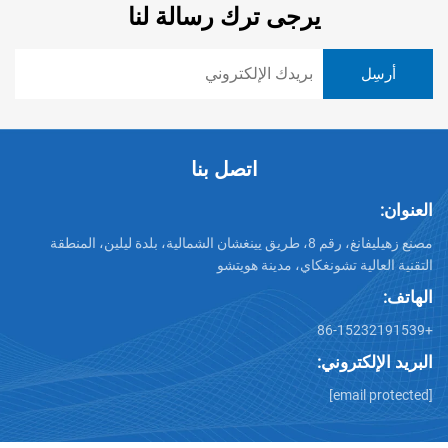
يرجى ترك رسالة لنا
اتصل بنا
العنوان:
مصنع زهيليفانغ، رقم 8، طريق يينغشان الشمالية، بلدة ليلين، المنطقة
التقنية العالية تشونغكاي، مدينة هويتشو
الهاتف:
+86-15232191539
البريد الإلكتروني:
[email protected]