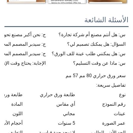
الأسئلة الشائعة
س: هل أنتم مصنع أم شركة تجارة؟
ج: نحن أكبر مصنع تحوي
السؤال: هل يمكنك تصميم لي؟
ج: سيدبر المصمم المحترف
س: هل يمكنني طلب عينة للف الورق؟
ج: سيدبر المصمم المحترف
س: ماذا عن وقت التسليم؟
الإجابة: يحتاج وقت الإنتاج الضخم م
سعر ورق حراري 80 مم 57 مم
تفاصيل سريعة:
نوع
طابعة ورق حراري
طابعة ورق 
رقم النموذج
أي مقاس
المادة
عينات
مجاني
اللون
عمر الصورة
5 سنوات
أحجام الأسط
الحد الأدنى للطلب
لا توجد حدة قياسية
التغليف