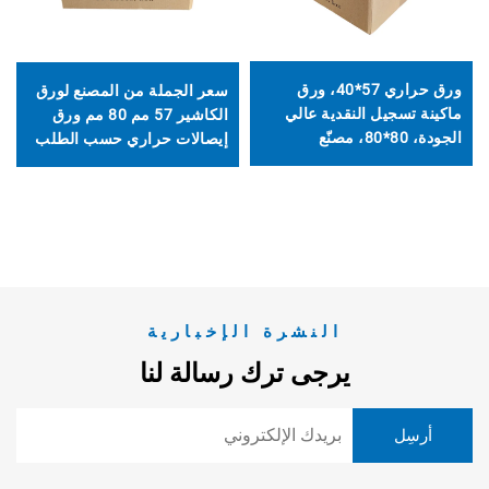
ورق حراري 57*40، ورق
سعر الجملة من المصنع لورق
ماكينة تسجيل النقدية عالي
الكاشير 57 مم 80 مم ورق
الجودة، 80*80، مصنّع
إيصالات حراري حسب الطلب
محترف، لفافة ورق حراري
لنقاط البيع، لفائف مناسبة
لنقاط البيع، التسليم سريع
للسوبرماركت
النشرة الإخبارية
يرجى ترك رسالة لنا