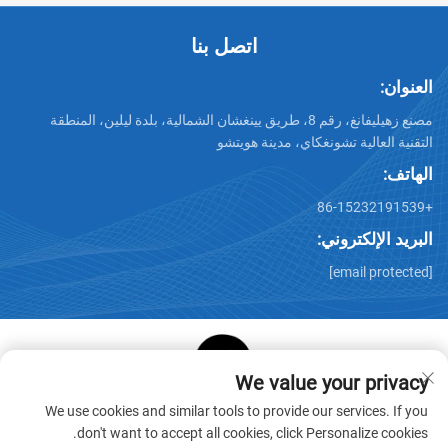
اتصل بنا
العنوان:
مصنع زهيليفانغ، رقم 8، طريق يينغشان الشمالية، بلدة ليلين، المنطقة
التقنية العالية تشونغكاي، مدينة هويتشو
الهاتف:
+86-15232191539
البريد الإلكتروني:
[email protected]
We value your privacy
حقوق الطبع والنشر © شركة هويتشو ستار كيوب لمنتجات الورق
We use cookies and similar tools to provide our services. If you
المحدودة. جميع الحقوق محفوظة -
سياسة الخصوصية
-
المدونة
don't want to accept all cookies, click Personalize cookies.