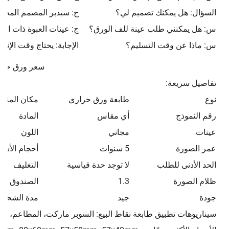
السؤال: هل يمكنك تصميم لي؟
ج: سيدبر المصمم المحترف
س: هل يمكنني طلب عينة للف الورق؟
ج: عينات العبوة ذات الجو
س: ماذا عن وقت التسليم؟
الإجابة: يحتاج وقت الإنتاج الضخم م
سعر ورق حراري 80 مم
تفاصيل سريعة:
نوع
طابعة ورق حراري
مكان المنشأ
رقم النموذج
أي مقاس
المادة
عينات
مجاني
اللون
عمر الصورة
5 سنوات
أحجام الأسط
الحد الأدنى للطلب
لا توجد حدة قياسية
التغليف
ظلام الصورة
1.3
الصندوق الد
جودة
جيد
مدة الشحن
سيناريوهات تطبيق طابعة نقاط البيع: السوبر ماركت، المطاعم، الم