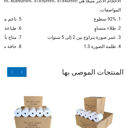
الأحجام الأكثر مبيعًا هي 80x80mm، 80x70mm، 80x60mm، 57x50mm، 57x40mm، وغيرها.
المواصفات:
1. 92% سطوع
5. ناعم من الجانبين الأمامي والخلفي
2. طلاء متساوٍ
6. طباعة أولية بواسطة الشركة المصنعة الأصلية (OEM)
3. عمر صورة يتراوح بين 2 إلى 5 سنوات
7. متاح بأحجام مختلفة
4. ظلمة الصورة 1.3
8. حافة نظيفة
المنتجات الموصى بها