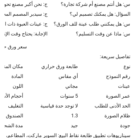
س: هل أنتم مصنع أم شركة تجارة؟
ج: نحن أكبر مصنع تحوي
السؤال: هل يمكنك تصميم لي؟
ج: سيدبر المصمم المحترف
س: هل يمكنني طلب عينة للف الورق؟
ج: عينات العبوة ذات الجو
س: ماذا عن وقت التسليم؟
الإجابة: يحتاج وقت الإنتاج الضخم م
سعر ورق حراري 80 مم
تفاصيل سريعة:
نوع
طابعة ورق حراري
مكان المنشأ
رقم النموذج
أي مقاس
المادة
عينات
مجاني
اللون
عمر الصورة
5 سنوات
أحجام الأسط
الحد الأدنى للطلب
لا توجد حدة قياسية
التغليف
ظلام الصورة
1.3
الصندوق الد
جودة
جيد
مدة الشحن
سيناريوهات تطبيق طابعة نقاط البيع: السوبر ماركت، المطاعم، الم