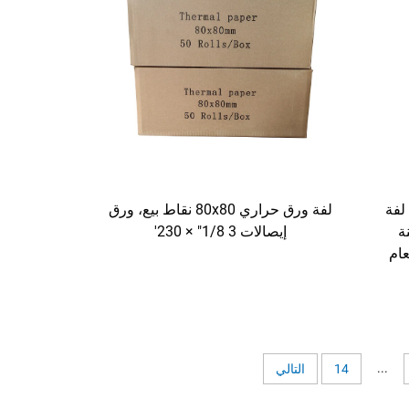
لفة ورق حراري 80x80 نقاط بيع، ورق
 80x80 مم، لفة
إيصالات 3 1/8" × 230'
ة
عام
...
14
التالي