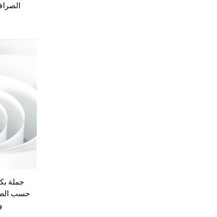
الصراف 
جملة بك
و