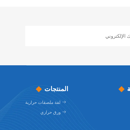
المنتجات
لفة ملصقات حرارية
ورق حراري