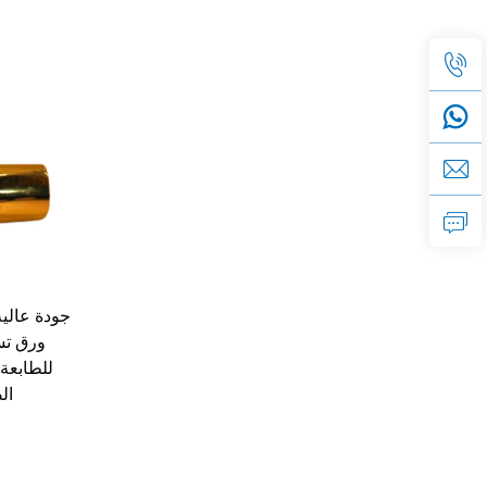
ورق تس
للطابعة 
ال