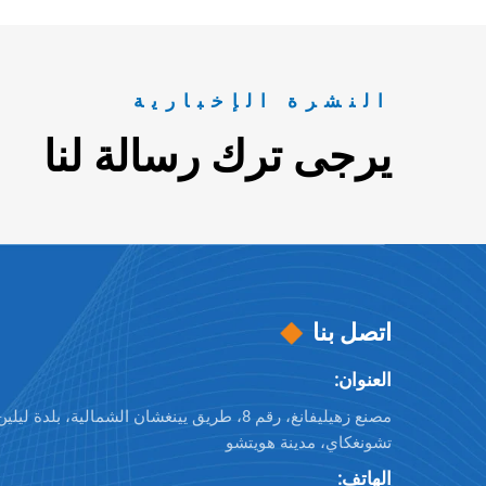
النشرة الإخبارية
يرجى ترك رسالة لنا
اتصل بنا
العنوان:
مصنع زهيليفانغ، رقم 8، طريق يينغشان الشمالية، بلد
تشونغكاي، مدينة هويتشو
الهاتف: