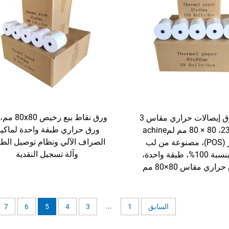
ورق نقاط بيع رخيص
لفائف ورق إيصالات حراري مقاس 3
ورق حراري طبقة واحدة لماكين
1/8 × 230، 80 × 80 مم لمachine
الصراف الآلي ونظام توصيل الط
الكاشير (POS)، مصنوعة من لب
وآلة تسجيل النقدية
الخشب بنسبة 100%، طبقة واحدة،
اري مقاس 80×80 مم
...
السابق
1
3
4
5
6
7