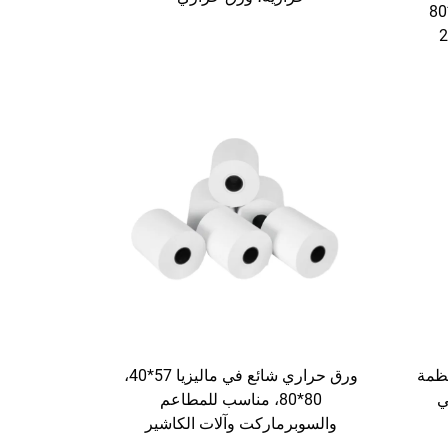
خشب نقي 100% بمقاسات 80*80
م؛ 80*70؛ 3 1/8*230 قدم؛ 2
8*80 مم لأنظمة
ورق حراري شائع في ماليزيا 57*40،
ي
80*80، مناسب للمطاعم
والسوبرماركت وآلات الكاشير