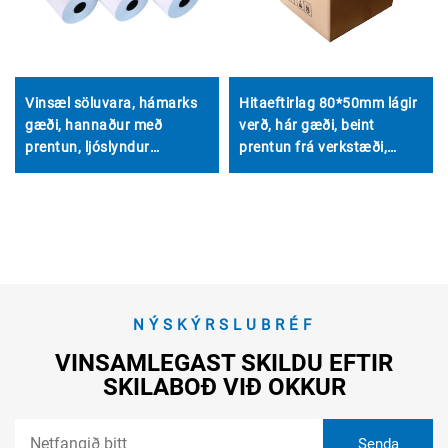
Vinsæl söluvara, hámarks
Hitaeftirlag 80*50mm lágir
gæði, hannaður með
verð, hár gæði, beint
prentun, ljóslyndur
prentun frá verkstæði,
hitaeftirlitispappír
skýrt Hentar fyrir POS
80*40mm, hentar ýmsum
tækni, ATM tækni
sviðum
NÝSKÝRSLUBRÉF
VINSAMLEGAST SKILDU EFTIR
SKILABOÐ VIÐ OKKUR