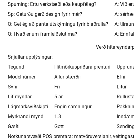
Spurning: Ertu verkstæði eða kaupfélag?
A: Við eru
Sp: Geturðu gerð design fyrir mér?
A: sérhæfðu
Q: Get ég að panta útskýrningu fyrir blaðrulla?
A: tilraun
Q: Hvað er um framleiðslutíma?
A: Ennfalls
Verð hitareyndarp
Snjallar upplýsingar:
Tegund
Hitmörkuspriðara prentari
Upprunale
Módelnúmer
Allur stærðir
Efni
Sýni
Fri
Litur
Líf myndar
5 ár
Rullustærð
Lágmarksviðskipti
Engin samningur
Pakkning
Myrkrandi mynd
1.3
Inndæma
Gæði
Gott
Sendingar
Notkunarsvæði POS prentara: matvöruverslanir, veitingastaði