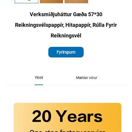
Verksmiðjuháttur Gæða 57*30
Reikningsvélspappír, Hitapappír, Rúlla Fyrir
Reikningsvél
Fyrirspurn
Yfirlit
Mældar vörur