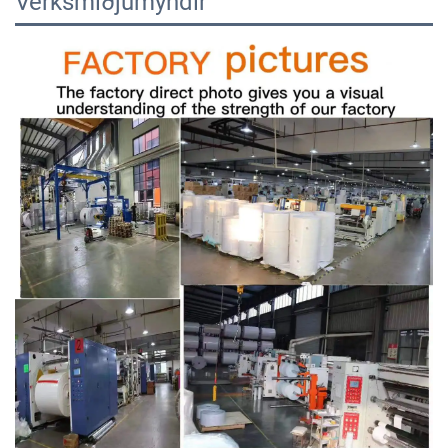
Verksmiðjumyndir