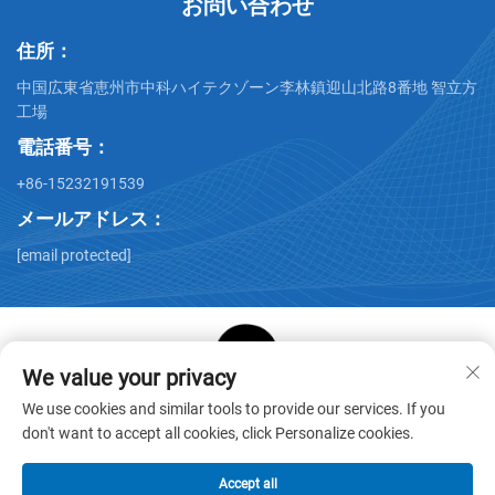
お問い合わせ
住所：
中国広東省恵州市中科ハイテクゾーン李林鎮迎山北路8番地 智立方
工場
電話番号：
+86-15232191539
メールアドレス：
[email protected]
We value your privacy
Copyright © Huizhou Star Cube Paper Products Co., LTD. All
We use cookies and similar tools to provide our services. If you
Rights Reserved -
プライバシーポリシー
-
ブログ
don't want to accept all cookies, click Personalize cookies.
Accept all