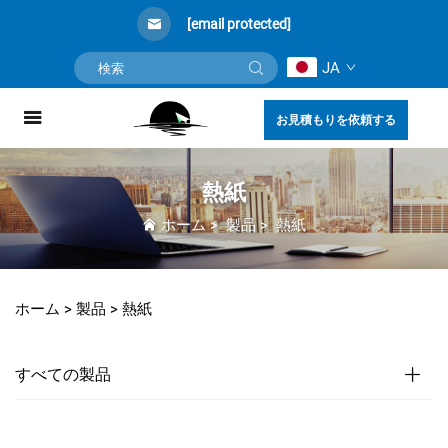
[email protected]
JA
お見積もりを依頼する
熱紙
ホーム
>
製品
>
熱紙
ホーム >
製品
>
熱紙
すべての製品