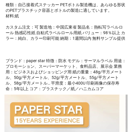
種類：自己接着式ステッカー 
PETボトル製造機は、あらゆる形状
のPETプラスチック容器とボトルの製造に適しています。   
材料:紙 
カスタム注文：可 製造地：中国広東省 製品名：熱転写ラベルロ
ール 熱感応性紙 自粘式ラベルロール用紙 バリュー：98％以上 カ
ラー：純白、カラー印刷可能 納期：1週間以内 無料サンプル提供 
ブランド：paper star 特徴：防水 モデル：サーマルラベル 用途：
プロモーション、スーパーマーケット、食料品店、展示会 業務
用：ビジネスおよびショッピング用 紙の重量：48g/平方メート
ル、50g/平方メートル、52g/平方メートル、55g/平方メート
ル、58g/平方メートル… 平滑度：最小400U 印刷画像の保存寿
命：5年以上 コア：プラスチック／紙／ハニカムコア 