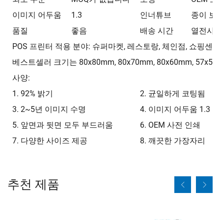
이미지 어두움
1.3
인너튜브
종이 보
품질
좋음
배송 시간
열전사지
POS 프린터 적용 분야: 슈퍼마켓, 레스토랑, 체인점, 쇼핑센터,
베스트셀러 크기는 80x80mm, 80x70mm, 80x60mm, 57x5
사양:
1. 92% 밝기
2. 균일하게 코팅됨
3. 2~5년 이미지 수명
4. 이미지 어두움 1.3
5. 앞면과 뒷면 모두 부드러움
6. OEM 사전 인쇄
7. 다양한 사이즈 제공
8. 깨끗한 가장자리
추천 제품