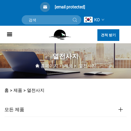
[email protected]
KO
견적 받기
열전사지
홈페이지
>
제품
>
열전사지
홈 >
제품
>
열전사지
모든 제품