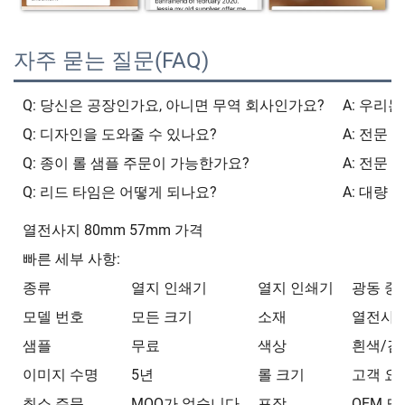
자주 묻는 질문(FAQ)
Q: 당신은 공장인가요, 아니면 무역 회사인가요?
A: 우리
Q: 디자인을 도와줄 수 있나요?
A: 전문
Q: 종이 롤 샘플 주문이 가능한가요?
A: 전문
Q: 리드 타임은 어떻게 되나요?
A: 대량 
열전사지 80mm 57mm 가격
빠른 세부 사항:
종류
열지 인쇄기
열지 인쇄기
광동 중국
모델 번호
모든 크기
소재
열전사
샘플
무료
색상
흰색/검
이미지 수명
5년
롤 크기
고객 요
최소 주문
MOQ가 없습니다
포장
OEM 