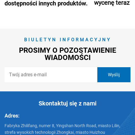
wycenę teraz
dostępności innych produktów.
BIULETYN INFORMACYJNY
PROSIMY O POZOSTAWIENIE
WIADOMOŚCI
Skontaktuj się z nami
Adres:
Fabryka Zhilifang, numer 8, Yingshan North Road, miasto Lilin,
strefa wysokich technologii Zhongkai, miasto Huizhou