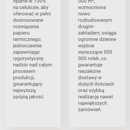
oparte w 100%
000 m²,
na celulozie, aby
wzmocniona
oferować w pełni
nowo
dostosowane
rozbudowanym
rozwiązania
drugim
papieru
zakładem, osiąga
termicznego,
ogromne dzienne
jednocześnie
wyjście
zapewniając
wynoszące 500
rygorystyczny
000 rolek, co
nadzór nad całym
gwarantuje
procesem
niezależne
produkcji,
dostawy w
gwarantujący
dużych ilościach
najwyższą,
oraz szybką
spójną jakość.
realizację nawet
największych
zamówień.