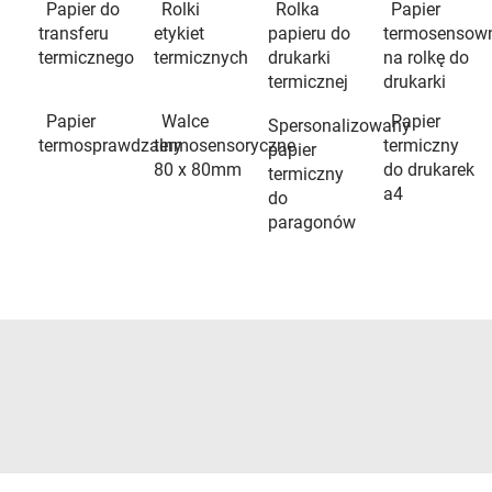
Papier do
Rolki
Rolka
Papier
transferu
etykiet
papieru do
termosensow
termicznego
termicznych
drukarki
na rolkę do
termicznej
drukarki
Papier
Walce
Papier
Spersonalizowany
termosprawdzalny
termosensoryczne
termiczny
papier
80 x 80mm
do drukarek
termiczny
a4
do
paragonów