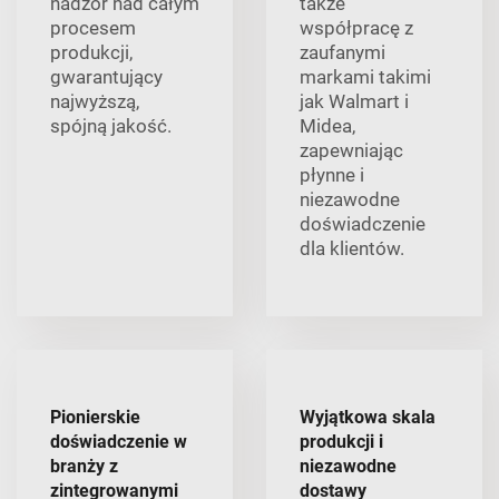
nadzór nad całym
także
procesem
współpracę z
produkcji,
zaufanymi
gwarantujący
markami takimi
najwyższą,
jak Walmart i
spójną jakość.
Midea,
zapewniając
płynne i
niezawodne
doświadczenie
dla klientów.
Pionierskie
Wyjątkowa skala
doświadczenie w
produkcji i
branży z
niezawodne
zintegrowanymi
dostawy