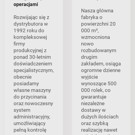
operacjami
Nasza główna
Rozwijając się z
fabryka o
dystrybutora w
powierzchni 20
1992 roku do
000 m²,
kompleksowej
wzmocniona
firmy
nowo
produkcyjnej z
rozbudowanym
ponad 30-letnim
drugim
doświadczeniem
zakładem, osiąga
specjalistycznym,
ogromne dzienne
obecnie
wyjście
posiadamy
wynoszące 500
własne maszyny
000 rolek, co
do przycinania
gwarantuje
oraz nowoczesny
niezależne
system
dostawy w
administracyjny,
dużych ilościach
umożliwiający
oraz szybką
pełną kontrolę
realizację nawet