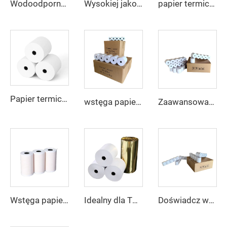
Wodoodporne, przeciwwilgociowe role folii termicznej 80 mm do drukarek termicznych, papier do kas fiskalnych
papier termiczny 80x80 o wysokiej jakości i przystępnej cenie, zapewniający wyjątkowe wyniki druku
Wysokiej jakości papier termiczny 57x50 z wyraźnym i ostrym drukiem, możliwy do dostosowania. Nadaje się do użycia w terminalach płatniczych, bankomatach i bankach
Papier termiczny 80*80, 57*40 mm w niskiej cenie i najwyższej jakości
wstęga papieru 57 mm 80 mm, 80*80 mm, 80*79 mm, 80*65 mm, paragon, bankomat, kasyna POS, rejestrator fiskalny, producent papieru termicznego
Zaawansowana wstęga papieru termicznego 80*80, wyraźne drukowanie, odpowiednia do maszyn POS, bankomatów i banków
Wstęga papieru termicznego 57*40 mm, 55x15, 80x65 paragonu do bankomatu, kasowego urządzenia fiskalnego, wstęga do rejestratora kasowego, producent papieru termicznego
Idealny dla Twojego biznesu – wysokiej jakości i przystępny cenowo papier termiczny 80x60 mm
Doświadcz wyjątkowej jakości druku z naszym wysokiej jakości i przystępnym cenowo papierem termicznym 80x70