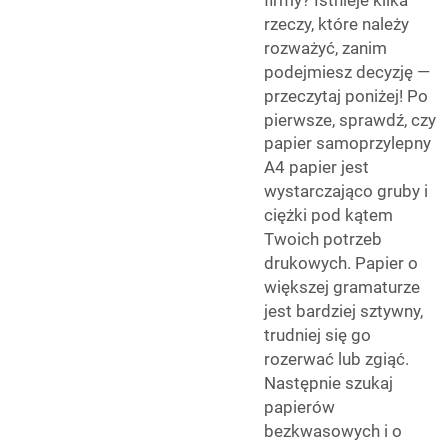
firmy? Istnieje kilka
rzeczy, które należy
rozważyć, zanim
podejmiesz decyzję —
przeczytaj poniżej! Po
pierwsze, sprawdź, czy
papier samoprzylepny
A4
papier jest
wystarczająco gruby i
ciężki pod kątem
Twoich potrzeb
drukowych. Papier o
większej gramaturze
jest bardziej sztywny,
trudniej się go
rozerwać lub zgiąć.
Następnie szukaj
papierów
bezkwasowych i o