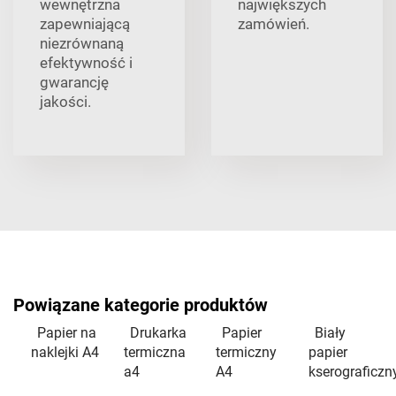
wewnętrzna
największych
zapewniającą
zamówień.
niezrównaną
efektywność i
gwarancję
jakości.
Powiązane kategorie produktów
Papier na
Drukarka
Papier
Biały
naklejki A4
termiczna
termiczny
papier
a4
A4
kserograficzn