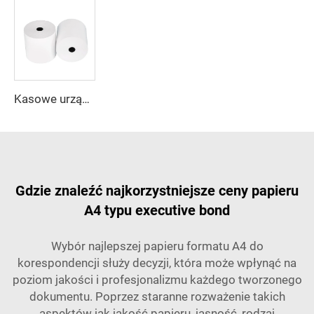
Kasowe urządzenie fiskalne, bankomat, bank – 100% czysta masa drzewna, papier do rejestratora kasowego 80*80 mm, wstęga papieru do drukarki termicznej
Gdzie znaleźć najkorzystniejsze ceny papieru
A4 typu executive bond
Wybór najlepszej papieru formatu A4 do
korespondencji służy decyzji, która może wpłynąć na
poziom jakości i profesjonalizmu każdego tworzonego
dokumentu. Poprzez staranne rozważenie takich
aspektów jak jakość papieru, jasność, rodzaj