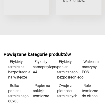
dla klientów.
Powiązane kategorie produktów
Etykiety
Etykiety
Etykiety
Walec do
termiczne
samoprzylepne
papieru
maszyny
bezpośrednie
A4
termicznego
POS
na wstędze
bezpośredniego
Rolka
Papier na
Zwoje z
Role
papieru
naklejki
płatności
termiczne
termicznego
termiczne
termicznych
do eftpos
80x80