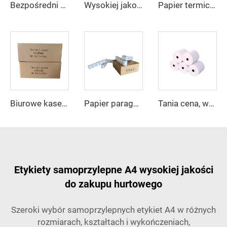
Bezpośredni rulon papieru termicznego z fabryki, papier do rejestratora kasowego 80 mm, 57 mm dla POS, bankomatu, banku
Wysokiej jakości papier termiczny do kas fiskalnych z 100% czystej masy drzewnej, wałek 80x80 mm, do POS, bankomatu, banku
Papier termiczny do kas fiskalnych i restauracji, papier termiczny 57*40, wysoka jakość
Biurowe kasety do rejestratora fiskalnego z termobumagą, wielkie rolki, szybka dostawa, niestandardowy logo, 80 mm, rolka papieru, bezpłatna próbka, termobumaga do kas
Papier paragonowy 57*30 mm bez rdzenia, papier termiczny, każdy rozmiar można dostosować
Tania cena, wysoka jakość, sprzedaż bezpośrednia z fabryki – rola papieru termicznego 57*40 mm, wyraźny efekt druku, dobry efekt
Etykiety samoprzylepne A4 wysokiej jakości
do zakupu hurtowego
Szeroki wybór samoprzylepnych etykiet A4 w różnych
rozmiarach, kształtach i wykończeniach,