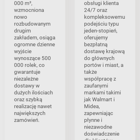
000 m²,
obsługi klienta
wzmocniona
24/7 oraz
nowo
kompleksowemu
rozbudowanym
podejściu typu
drugim
jeden-stopień,
zakładem, osiąga
oferujemy
ogromne dzienne
bezpłatną
wyjście
dostawę krajową
wynoszące 500
do głównych
000 rolek, co
portów i miast, a
gwarantuje
także
niezależne
współpracę z
dostawy w
zaufanymi
dużych ilościach
markami takimi
oraz szybką
jak Walmart i
realizację nawet
Midea,
największych
zapewniając
zamówień.
płynne i
niezawodne
doświadczenie