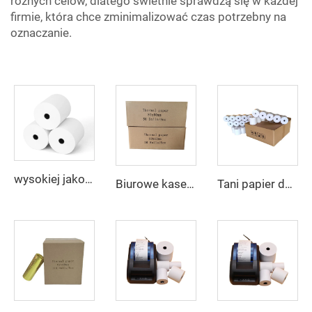
różnych celów, dlatego świetnie sprawdzą się w każdej
firmie, która chce zminimalizować czas potrzebny na
oznaczanie.
wysokiej jakości papier termiczny 2025, 100% czysta pulpa drzewna, rolki papieru termicznego 80x80
Biurowe kasety do rejestratora fiskalnego z termobumagą, wielkie rolki, szybka dostawa, niestandardowy logo, 80 mm, rolka papieru, bezpłatna próbka, termobumaga do kas
Tani papier do kasy fiskalnej 80*60 mm wysokiej jakości, druk fabryczny, wyraźny i odpowiedni do różnych zastosowań