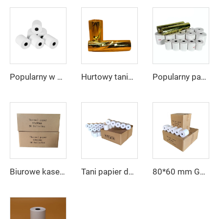
Popularny w Malezji papier termiczny 57*40, 80*80, do gastronomii, supermarketów, kas fiskalnych
Hurtowy tanie papier kasowy termiczny wysokiej jakości 80*80 mm, rulon do kas rejestrujących POS, bankomatów, banków
Popularny papier termiczny 2023, 80 mm, 57 mm, z możliwością niestandardowych wzorów, produkowany w Chinach
Biurowe kasety do rejestratora fiskalnego z termobumagą, wielkie rolki, szybka dostawa, niestandardowy logo, 80 mm, rolka papieru, bezpłatna próbka, termobumaga do kas
80*60 mm Gorąco sprzedawany walec papieru, papier kasowy, papier drukowy sprzedaż hurtowa z fabryki, przystępna cena, wysoka jakość
Tani papier do kasy fiskalnej 80*60 mm wysokiej jakości, druk fabryczny, wyraźny i odpowiedni do różnych zastosowań