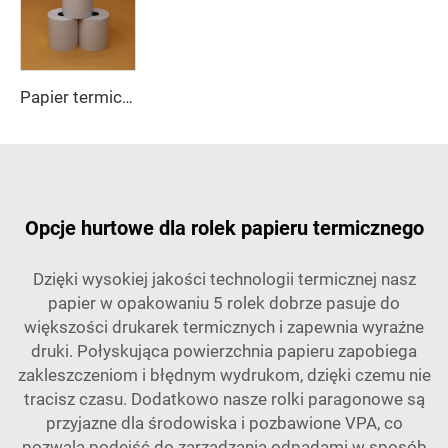
Papier termiczny, papier do paragonów, 80*70 mm wysokiej jakości, dobra cena, dobry efekt druku, odpowiedni do hoteli, banków
Opcje hurtowe dla rolek papieru termicznego
Dzięki wysokiej jakości technologii termicznej nasz
papier w opakowaniu 5 rolek dobrze pasuje do
większości drukarek termicznych i zapewnia wyraźne
druki. Połyskująca powierzchnia papieru zapobiega
zakleszczeniom i błędnym wydrukom, dzięki czemu nie
tracisz czasu. Dodatkowo nasze rolki paragonowe są
przyjazne dla środowiska i pozbawione VPA, co
pozwala podejść do zarządzania odpadami w sposób