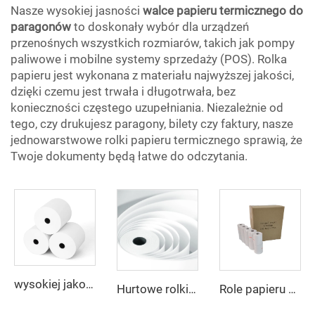
Nasze wysokiej jasności
walce papieru termicznego do
paragonów
to doskonały wybór dla urządzeń
przenośnych wszystkich rozmiarów, takich jak pompy
paliwowe i mobilne systemy sprzedaży (POS). Rolka
papieru jest wykonana z materiału najwyższej jakości,
dzięki czemu jest trwała i długotrwała, bez
konieczności częstego uzupełniania. Niezależnie od
tego, czy drukujesz paragony, bilety czy faktury, nasze
jednowarstwowe rolki papieru termicznego sprawią, że
Twoje dokumenty będą łatwe do odczytania.
wysokiej jakości papier termiczny 2025, 100% czysta pulpa drzewna, rolki papieru termicznego 80x80
Hurtowe rolki papieru termicznego z możliwością nadruku, 80x80 mm, 57x40 mm, papier do kasy fiskalnej
Role papieru kasowego 80*80 mm do systemów POS, bankomatów i supermarketów