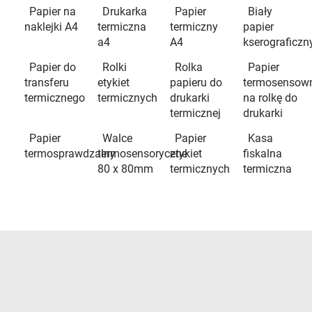
Papier na
Drukarka
Papier
Biały
naklejki A4
termiczna
termiczny
papier
a4
A4
kserograficzn
Papier do
Rolki
Rolka
Papier
transferu
etykiet
papieru do
termosensow
termicznego
termicznych
drukarki
na rolkę do
termicznej
drukarki
Papier
Walce
Papier
Kasa
termosprawdzalny
termosensoryczne
etykiet
fiskalna
80 x 80mm
termicznych
termiczna