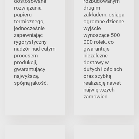
dostosowane
rozbudowanym
rozwiązania
drugim
papieru
zakładem, osiąga
termicznego,
ogromne dzienne
jednocześnie
wyjście
zapewniając
wynoszące 500
rygorystyczny
000 rolek, co
nadzór nad całym
gwarantuje
procesem
niezależne
produkcji,
dostawy w
gwarantujący
dużych ilościach
najwyższą,
oraz szybką
spójną jakość.
realizację nawet
największych
zamówień.