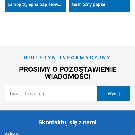
samoprzylepna papierowa
termiczny papier
etykieta termiczna do
paragonowy, role do kas
oznakowania
fiskalnych, POS,
logistycznego i
bankomatów, banków
transportowego
BIULETYN INFORMACYJNY
PROSIMY O POZOSTAWIENIE
WIADOMOŚCI
Skontaktuj się z nami
Adres: