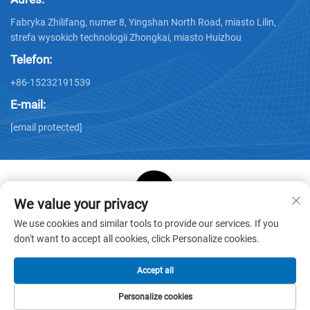
Fabryka Zhilifang, numer 8, Yingshan North Road, miasto Lilin,
strefa wysokich technologii Zhongkai, miasto Huizhou
Telefon:
+86-15232191539
E-mail:
[email protected]
We value your privacy
Copyright © Huizhou Star Cube Paper Products Co., LTD.
We use cookies and similar tools to provide our services. If you
Wszelkie prawa zastrzeżone -
Polityka prywatności
-
Blog
don't want to accept all cookies, click Personalize cookies.
Accept all
Personalize cookies