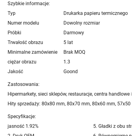
Szybkie informacje:
Typ
Drukarka papieru termicznego
Numer modelu
Dowolny rozmiar
Próbki
Darmowy
Trwałość obrazu
5 lat
Minimalne zamówienie
Brak MOQ
ciężar obrazu
1.3
Jakość
Goond
Zastosowania:
Hipermarkety, sieci sklepów, restauracje, centra handlowe i
Hity sprzedaży: 80x80 mm, 80x70 mm, 80x60 mm, 57x50 m
Specyfikacje:
jasność 1.92%
5. Gładki z obu stron
2. Druk OEM
6. Równomierne pok