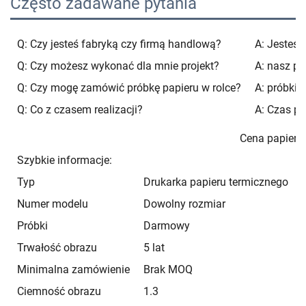
Często zadawane pytania
Q: Czy jesteś fabryką czy firmą handlową?
A: Jesteśm
Q: Czy możesz wykonać dla mnie projekt?
A: nasz pr
Q: Czy mogę zamówić próbkę papieru w rolce?
A: próbki 
Q: Co z czasem realizacji?
A: Czas pr
Cena papieru
Szybkie informacje:
Typ
Drukarka papieru termicznego
Numer modelu
Dowolny rozmiar
Próbki
Darmowy
Trwałość obrazu
5 lat
Minimalna zamówienie
Brak MOQ
Ciemność obrazu
1.3