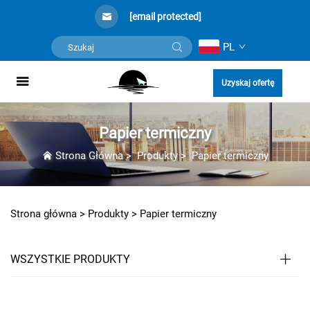
[email protected]
PL
Uzyskaj ofertę
Papier termiczny
Strona Główna
>
Produkty
>
Papier termiczny
Strona główna >
Produkty
>
Papier termiczny
WSZYSTKIE PRODUKTY