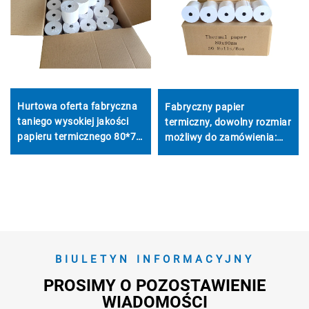
Hurtowa oferta fabryczna
Fabryczny papier
taniego wysokiej jakości
termiczny, dowolny rozmiar
papieru termicznego 80*70
możliwy do zamówienia:
mm do kas fiskalnych,
57*30 mm, 57*40 mm,
wyraźne drukowanie i
57*50 mm, wystarczająca
łatwe w użyciu
ilość magazynowa, gotowy
do wysyłki
BIULETYN INFORMACYJNY
PROSIMY O POZOSTAWIENIE
WIADOMOŚCI