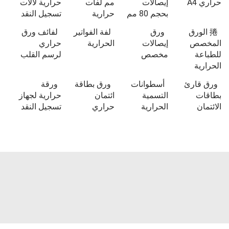
حراري A4
إيصالات
مم لفات
حرارية لآلات
بحجم 80 مم
حرارية
تسجيل النقد
捲 الورق
ورق
لفة الفواتير
لفائف ورق
المخصص
إيصالات
الحرارية
حراري
للطباعة
مخصص
لرسم القلب
الحرارية
ورق قارئ
أسطوانات
ورق بطاقة
ورقة
بطاقات
التسمية
ائتمان
حرارية لجهاز
الائتمان
الحرارية
حراري
تسجيل النقد