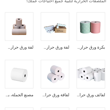
الملصقات الحرارية لتلبية جميع احتياجات عملك!
بكرة ورق حراري مباشر من المصنع، ورق إيصالات الكاشير 80 مم، 57 مم * 50 مم، للنقطة البيعية وأجهزة الصراف الآلي والمصارف
لفة ورق حراري متقدمة 80*80، طباعة واضحة، مناسبة لماكينة نقاط البيع والصراف الآلي والمصارف
لفة ورق حراري عالية الجودة لسجلات النقد بالجملة، تُستخدم في آلات نقاط البيع (POS) وأجهزة الصراف الآلي والبنوك، مقاس 80*50 مم
لفائف ورق حراري مقاس 57x40 مم، عالية الجودة، ومقاس 80*80 مم، من مصنّع محترف، شحن سريع
لفافة ورق حراري 57*30مم 57*40مم 57×50 80×80 لأجهزة الصراف الآلي ونقاط البيع ونظام الكاشير
مصنع الجملة، بكرات ورق حراري لماكينات التسجيل من لب خشب نقي 100% مقاس 57*30 مم