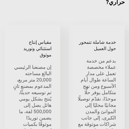
حراري?
خدمة شاملة تتمحور
مقياس إنتاج
حول العميل
استثنائي وتوريد
موثوق
بدعم من خدمة
عملاء مخصصة
إن مصنعنا الرئيسي
تعمل على مدار
البالغ مساحته
الساعة طوال أيام
20,000 متر مربع،
الأسبوع ومن نهج
المدعوم بمصنع ثانٍ
متكامل يوفر حلًا
تم توسيعه حديثًا،
موحدًا، نقدّم توصيلًا
يُنتج بشكل يومي
مجانيًا محليًا إلى
هائل يصل إلى
الموانئ والمدن
500,000 لفة، ما
الكبرى، إلى جانب
يضمن توريدًا
شراكات موثوقة مع
موثوقًا بكميات