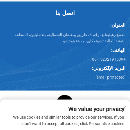
اتصل بنا
العنوان:
مصنع زهيليفانغ، رقم 8، طريق يينغشان الشمالية، بلدة ليلين، المنطقة
التقنية العالية تشونغكاي، مدينة هويتشو
الهاتف:
+86-15232191539
البريد الإلكتروني:
[email protected]
We value your privacy
حقوق الطبع والنشر © شركة هويتشو ستار كيوب لمنتجات الورق
We use cookies and similar tools to provide our services. If you
المحدودة. جميع الحقوق محفوظة -
سياسة الخصوصية
-
المدونة
don't want to accept all cookies, click Personalize cookies.