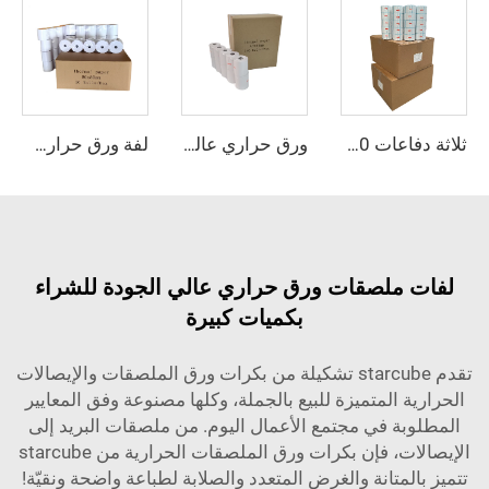
ثلاثة دفاعات 50*30 60*40 لفة ملصقات ورق حراري وورق 40*30
ورق حراري عالي الجودة وبأسعار معقولة مقاس 57x40 لتلبية احتياجاتك في الطباعة
لفة ورق حراري بوظيفة السعر مباشرة من المصنع وبسعر رخيص، ورق ماكينة الكاشير 57x40 مم، تُستخدم في السوبرماركت والبنوك والفنادق والمطاعم
لفات ملصقات ورق حراري عالي الجودة للشراء
بكميات كبيرة
تقدم starcube تشكيلة من بكرات ورق الملصقات والإيصالات
الحرارية المتميزة للبيع بالجملة، وكلها مصنوعة وفق المعايير
المطلوبة في مجتمع الأعمال اليوم. من ملصقات البريد إلى
الإيصالات، فإن بكرات ورق الملصقات الحرارية من starcube
تتميز بالمتانة والغرض المتعدد والصلابة لطباعة واضحة ونقيّة!