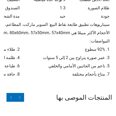
ظلام الصورة
1.3
الصندوق الد
جودة
جيد
مدة الشحن
سيناريوهات تطبيق طابعة نقاط البيع: السوبر ماركت، المطاعم، الم
الأحجام الأكثر مبيعًا هي 80x80mm، 80x70mm، 80x60mm، 57x50mm، 57x40mm، وغيرها.
المواصفات:
1. 92% سطوع
2. طلاء متساوٍ
3. عمر صورة يتراوح بين 2 إلى 5 سنوات
4. ظلمة الصورة 1.3
5. ناعم من الجانبين الأمامي والخلفي
6. طباعة أولية بواسطة الشركة المصنعة الأصلية (OEM)
7. متاح بأحجام مختلفة
8. حافة نظيفة
المنتجات الموصى بها