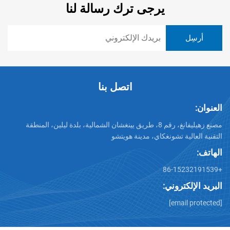
يرجى ترك رسالة لنا
اتصل بنا
العنوان:
مصنع زهيليفانغ، رقم 8، طريق يينغشان الشمالية، بلدة ليلين، المنطقة
التقنية العالية تشونغكاي، مدينة هويتشو
الهاتف:
+86-15232191539
البريد الإلكتروني:
[email protected]