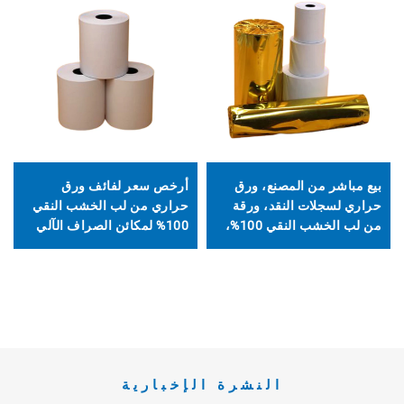
بيع مباشر من المصنع، ورق
أرخص سعر لفائف ورق
حراري لسجلات النقد، ورقة
حراري من لب الخشب النقي
من لب الخشب النقي 100%،
100% لمكائن الصراف الآلي
للأنظمة النقاطية (POS)
ونظام نقاط البيع
وأجهزة الصراف الآلي
والبنوك، مقاس 80*80 مم، 3
1/8*230'; 2 1/4*50
النشرة الإخبارية