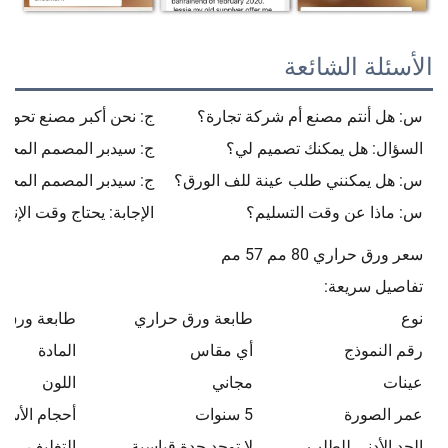
الأسئلة الشائعة
س: هل أنتم مصنع أم شركة تجارة؟
ج: نحن أكبر مصنع تحوي
السؤال: هل يمكنك تصميم لي؟
ج: سيدبر المصمم المحترف
س: هل يمكنني طلب عينة للف الورق؟
ج: سيدبر المصمم المحترف
س: ماذا عن وقت التسليم؟
الإجابة: يحتاج وقت الإنتاج الضخم م
سعر ورق حراري 80 مم 57 مم
تفاصيل سريعة:
نوع
طابعة ورق حراري
طابعة ورق 
رقم النموذج
أي مقاس
المادة
عينات
مجاني
اللون
عمر الصورة
5 سنوات
أحجام الأسط
الحد الأدنى للطلب
لا توجد حدة قياسية
التغليف