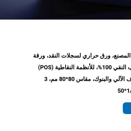
المصنع، ورق حراري لسجلات النقد، ورقة
من لب الخشب النقي 100%، للأنظمة النقاطية (POS)
وأجهزة الصراف الآلي والبنوك، مقاس 80*80 مم، 3