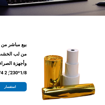
بيع مباشر من 
1/8*230'; 2 1/4*50
استفسار