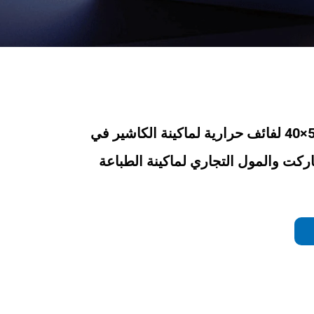
ورق حراري 57×40 لفائف حرارية لماكينة الكاشير في
اركت والمول التجاري لماكينة الطباعة