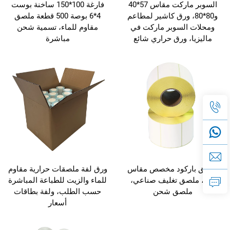
السوبر ماركت مقاس 57*40
فارغة 100*150 ساخنة بوست
و80*80، ورق كاشير لمطاعم
4*6 بوصة 500 قطعة ملصق
ومحلات السوبر ماركت في
مقاوم للماء، تسمية شحن
ماليزيا، ورق حراري شائع
مباشرة
ملصق باركود مخصص مقاس
ورق لفة ملصقات حرارية مقاوم
4*6، ملصق تغليف صناعي،
للماء والزيت للطباعة المباشرة
ملصق شحن
حسب الطلب، ولفة بطاقات
أسعار