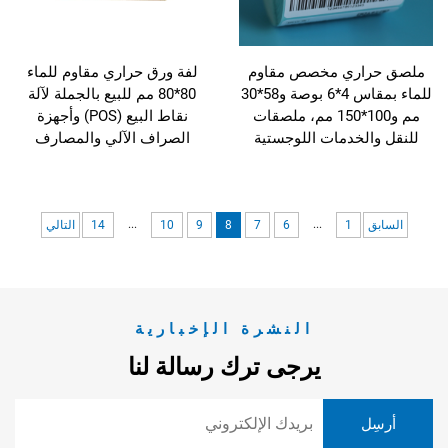
ملصق حراري مخصص مقاوم
لفة ورق حراري مقاوم للماء
للماء بمقاس 4*6 بوصة و58*30
80*80 مم للبيع بالجملة لآلة
مم و100*150 مم، ملصقات
نقاط البيع (POS) وأجهزة
للنقل والخدمات اللوجستية
الصراف الآلي والمصارف
...
...
السابق
1
6
7
8
9
10
14
التالي
النشرة الإخبارية
يرجى ترك رسالة لنا