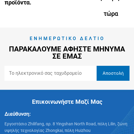
προϊόντα.
τώρα
ΕΝΗΜΕΡΩΤΙΚΌ ΔΕΛΤΊΟ
ΠΑΡΑΚΑΛΟΎΜΕ ΑΦΉΣΤΕ ΜΉΝΥΜΑ
ΣΕ ΕΜΆΣ
Επικοινωνήστε Μαζί Μας
Διεύθυνση:
Εργοστάσιο Zhilifang, αρ. 8 Yingshan North Road, πόλη Lilin, ζώνη
υψηλής τεχνολογίας Zhongkai, πόλη Huizhou