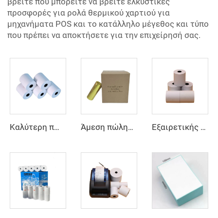
βρείτε πού μπορείτε να βρείτε ελκυστικές
προσφορές για ρολά θερμικού χαρτιού για
μηχανήματα POS και το κατάλληλο μέγεθος και τύπο
που πρέπει να αποκτήσετε για την επιχείρησή σας.
Καλύτερη πώληση, υψηλής ποιότητας, προσαρμοσμένη εκτύπωση από εργοστάσιο, ξεκάθαρο θερμικό χαρτί 80*40mm, κατάλληλο για διάφορους τομείς
Άμεση πώληση από εργοστάσιο, κύλινδρος θερμικού χαρτιού, χαρτί ταμειακής μηχανής 80mm 57mm για POS, ATM, τράπεζα
Εξαιρετικής Ποιότητας Χονδρικής Ταινία Θερμικού Χαρτιού Μηχανής Καταγραφής για Μηχάνημα POS ATM Τράπεζας 80*50mm