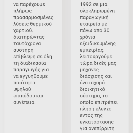
να παρέχουμε
1992 σε μια
πλήρως
ολοκληρωμένη
προσαρμοσμένες
παραγωγική
λύσεις θερμικού
εταιρεία με
χαρτιού,
πάνω από 30
διατηρώντας
χρόνια
ταυτόχρονα
εξειδικευμένης
αυστηρή
εμπειρίας,
επίβλεψη σε όλη
λειτουργούμε
τη διαδικασία
τώρα δικές μας
παραγωγής για
μηχανές
να εγγυηθούμε
διάσχισης και
ποιότητα
ένα ισχυρό
υψηλού
διοικητικό
επιπέδου και
σύστημα, το
συνέπεια.
οποίο επιτρέπει
πλήρη έλεγχο
εντός της
εγκατάστασης
για ανεπίρριτη