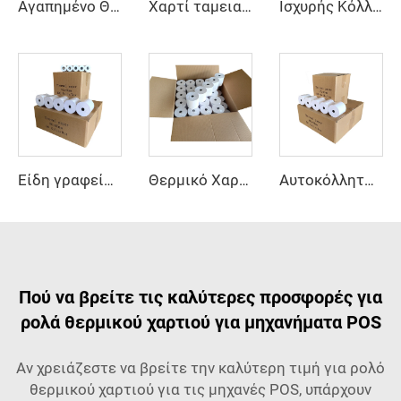
Αγαπημένο Θερμικό Χαρτί για τους Φίλους στην Αφρική, 80*80 57*40, με Φθηνή Τιμή και Καλύτερη Ποιότητα, Άμεση Πώληση Από Κατασκευαστή
Χαρτί ταμειακής μηχανής για σούπερ μάρκετ, εστιατόριο, θερμικό χαρτί 57*40, χαρτί ταμειακής μηχανής υψηλής ποιότητας
Ισχυρής Κόλλησης Ετικέτα Barcode Ταχυμεταφοράς Ανεμιστήρα Διπλώσεως Θερμικές Ετικέτες 100*80 Εκτυπωτής Ετικετών Αποστολής 100*80 Αυτοκόλλητο Διπλωτό Θερμικό Χαρτί
Είδη γραφείου, θερμικό χαρτί ταμειακής μηχανής, μεγάλοι ρολοί, γρήγορη παράδοση, προσαρμοσμένο λογότυπο, ρολό χαρτιού 57 mm, δωρεάν δείγμα, θερμικό χαρτί POS
Θερμικό Χαρτί 57x40, Ρολά Θερμικού Χαρτιού για Ταμειακή Μηχανή στην Κένυα, για Υπεραγορά Εμπορικό Κέντρο, για Θερμικός Εκτυπωτής
Αυτοκόλλητο χαρτί 57*40, χαρτί ταμειακής μηχανής, υψηλής ποιότητας, 80*80, επαγγελματικός κατασκευαστής, ρολό θερμικού χαρτιού Pos, γρήγορη παράδοση
Πού να βρείτε τις καλύτερες προσφορές για
ρολά θερμικού χαρτιού για μηχανήματα POS
Αν χρειάζεστε να βρείτε την καλύτερη τιμή για ρολό
θερμικού χαρτιού για τις μηχανές POS, υπάρχουν