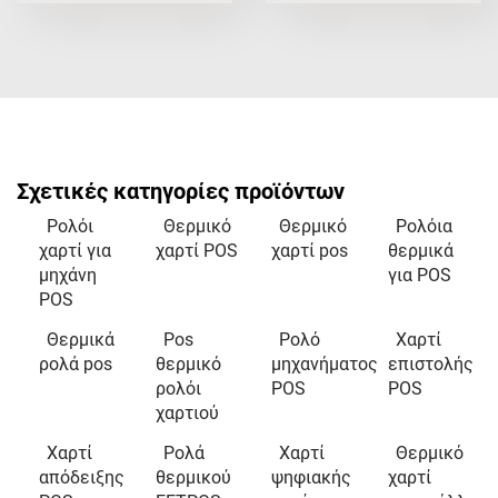
Σχετικές κατηγορίες προϊόντων
Ρολόι
Θερμικό
Θερμικό
Ρολόια
χαρτί για
χαρτί POS
χαρτί pos
θερμικά
μηχάνη
για POS
POS
Θερμικά
Pos
Ρολό
Χαρτί
ρολά pos
θερμικό
μηχανήματος
επιστολής
ρολόι
POS
POS
χαρτιού
Χαρτί
Ρολά
Χαρτί
Θερμικό
απόδειξης
θερμικού
ψηφιακής
χαρτί