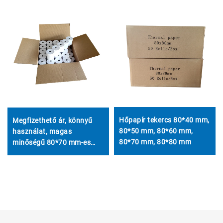
Hőpapír tekercs 80*40 mm,
Megfizethető ár, könnyű
80*50 mm, 80*60 mm,
használat, magas
80*70 mm, 80*80 mm
minőségű 80*70 mm-es
termosztatikus
pénzregiszter papír, tiszta
nyomtatás, hosszú
élettartam