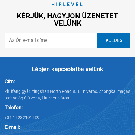
HÍRLEVÉL
KÉRJÜK, HAGYJON ÜZENETET
VELÜNK
Lépjen kapcsolatba velünk
Cím:
Zhilifang gyár, Yingshan North Road 8., Lilin város, Zhongkai magas
technológiájú zóna, Huizhou város
Telefon:
+86-15232191539
E-mail: