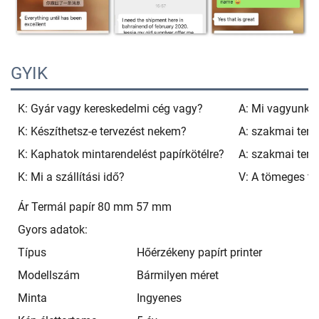
GYIK
K: Gyár vagy kereskedelmi cég vagy?
A: Mi vagyunk a
K: Készíthetsz-e tervezést nekem?
A: szakmai terv
K: Kaphatok mintarendelést papírkötélre?
A: szakmai terv
K: Mi a szállítási idő?
V: A tömeges ter
Ár Termál papír 80 mm 57 mm
Gyors adatok:
Típus
Hőérzékeny papírt printer
Modellszám
Bármilyen méret
Minta
Ingyenes