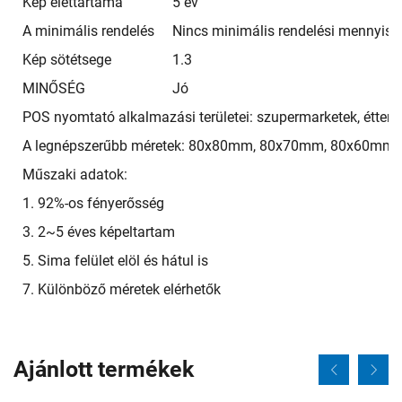
Kép élettartama
5 év
A minimális rendelés
Nincs minimális rendelési mennyis
Kép sötétsege
1.3
MINŐSÉG
Jó
POS nyomtató alkalmazási területei: szupermarketek, étter
A legnépszerűbb méretek: 80x80mm, 80x70mm, 80x60mm,
Műszaki adatok:
1. 92%-os fényerősség
3. 2~5 éves képeltartam
5. Sima felület elöl és hátul is
7. Különböző méretek elérhetők
Ajánlott termékek