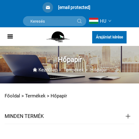
[email protected]
HU
Árajánlat kérése
Hőpapír
Kezdőlap
>
Termékek
>
Hőpapír
Főoldal >
Termékek
>
Hőpapír
MINDEN TERMÉK