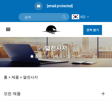
[email protected]
KO
견적 받기
열전사지
홈페이지
>
제품
>
열전사지
홈 >
제품
>
열전사지
모든 제품