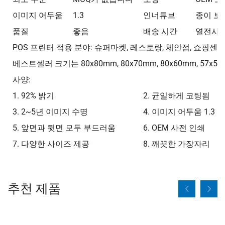
이미지 어두움
1.3
인너튜브
종이 보
품질
좋음
배송 시간
열전사지
POS 프린터 적용 분야: 슈퍼마켓, 레스토랑, 체인점, 쇼핑센터,
베스트셀러 크기는 80x80mm, 80x70mm, 80x60mm, 57x5
사양:
1. 92% 밝기
2. 균일하게 코팅됨
3. 2~5년 이미지 수명
4. 이미지 어두움 1.3
5. 앞면과 뒷면 모두 부드러움
6. OEM 사전 인쇄
7. 다양한 사이즈 제공
8. 깨끗한 가장자리
추천 제품