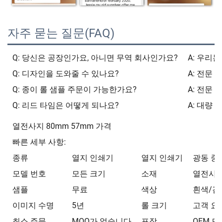
자주 묻는 질문(FAQ)
Q: 당신은 공장인가요, 아니면 무역 회사인가요?
A: 우리
Q: 디자인을 도와줄 수 있나요?
A: 전문
Q: 종이 롤 샘플 주문이 가능한가요?
A: 전문
Q: 리드 타임은 어떻게 되나요?
A: 대량 
열전사지 80mm 57mm 가격
빠른 세부 사항:
종류
열지 인쇄기
열지 인쇄기
광동 중국
모델 번호
모든 크기
소재
열전사
샘플
무료
색상
흰색/검
이미지 수명
5년
롤 크기
고객 요
최소 주문
MOQ가 없습니다
포장
OEM 