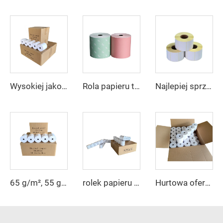
Wysokiej jakości i przystępny cenowo papier termiczny 57x30 do Twoich potrzeb drukowania
Rola papieru termicznego bezpośrednio z fabryki, paragon dla kasjera 80 mm, 57 mm * 50 mm do kas typu POS, bankomatów
Najlepiej sprzedawane taśmy etykiet termicznych na zamówienie, producenci, niestandardowe rozmiary, wodoodporna etykieta wysyłkowa
rolek papieru paragonowego 58 mm 80 x 80, 58x40, cena rolek papieru do drukarki, bezpośredni papier termiczny do drukowania, papier w rolce
Hurtowa oferta fabryczna taniego wysokiej jakości papieru termicznego 80*70 mm do kas fiskalnych, wyraźne drukowanie i łatwe w użyciu
65 g/m², 55 g/m², wysokiej jakości paragon do drukarki termicznej 80x80, papier termiczny POS w rolce, 100% czysta masa drzewna, rolka