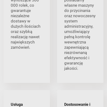
wynoszące 500
posiadamy
000 rolek, co
własne maszyny
gwarantuje
do przycinania
niezależne
oraz nowoczesny
dostawy w
system
dużych ilościach
administracyjny,
oraz szybką
umożliwiający
realizację nawet
pełną kontrolę
największych
wewnętrzna
zamówień.
zapewniającą
niezrównaną
efektywność i
gwarancję
jakości.
Usługa
Dostosowanie i