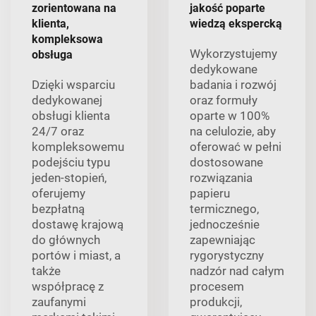
zorientowana na
jakość poparte
klienta,
wiedzą ekspercką
kompleksowa
Wykorzystujemy
obsługa
dedykowane
Dzięki wsparciu
badania i rozwój
dedykowanej
oraz formuły
obsługi klienta
oparte w 100%
24/7 oraz
na celulozie, aby
kompleksowemu
oferować w pełni
podejściu typu
dostosowane
jeden-stopień,
rozwiązania
oferujemy
papieru
bezpłatną
termicznego,
dostawę krajową
jednocześnie
do głównych
zapewniając
portów i miast, a
rygorystyczny
także
nadzór nad całym
współpracę z
procesem
zaufanymi
produkcji,