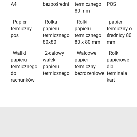
A4
bezpośredni
termicznego
POS
80 mm
Papier
Rolka
Rolki
papier
termiczny
papieru
papieru
termiczny o
pos
termicznego
termicznego
średnicy 80
80x80
80 x 80 mm
mm
Waliki
2-calowy
Walcowe
Rolki
papieru
wałek
papier
papierowe
termicznego
papieru
termiczny
dla
do
termicznego
bezrdzeniowe
terminala
rachunków
kart