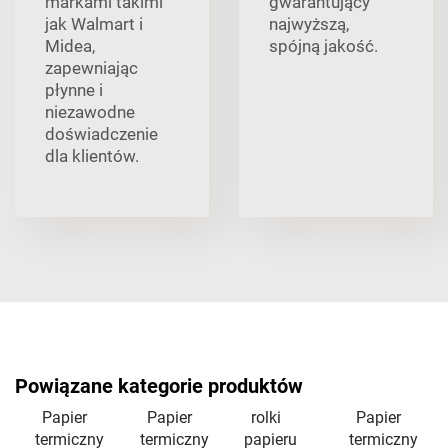
markami takimi
gwarantujący
jak Walmart i
najwyższą,
Midea,
spójną jakość.
zapewniając
płynne i
niezawodne
doświadczenie
dla klientów.
Powiązane kategorie produktów
Papier
Papier
rolki
Papier
termiczny
termiczny
papieru
termiczny