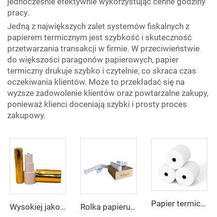
jednocześnie efektywnie wykorzystując cenne godziny
pracy.
Jedną z największych zalet systemów fiskalnych z
papierem termicznym jest szybkość i skuteczność
przetwarzania transakcji w firmie. W przeciwieństwie
do większości paragonów papierowych, papier
termiczny drukuje szybko i czytelnie, co skraca czas
oczekiwania klientów. Może to przekładać się na
wyższe zadowolenie klientów oraz powtarzalne zakupy,
ponieważ klienci doceniają szybki i prosty proces
zakupowy.
Papier termiczny 80*80, 57*40 mm w niskiej cenie i najwyższej jakości
Wysokiej jakości, 100% czysta masa drzewna, termiczny papier paragonowy, role do kas fiskalnych, POS, bankomatów, banków
Rolka papieru termicznego do kasy fiskalnej: 80*50 mm sprzedaż bezpośrednia z fabryki, niska cena, dobra jakość, łatwe w użyciu, wyraźne drukowanie