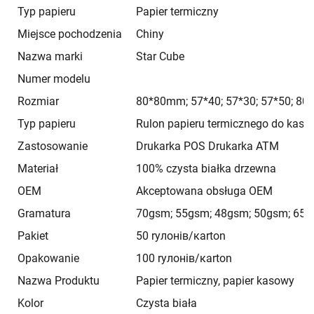
Typ papieru
Papier termiczny
Miejsce pochodzenia
Chiny
Nazwa marki
Star Cube
Numer modelu
Rozmiar
80*80mm; 57*40; 57*30; 57*50; 80*7
Typ papieru
Rulon papieru termicznego do kas f
Zastosowanie
Drukarka POS Drukarka ATM
Materiał
100% czysta białka drzewna
OEM
Akceptowana obsługa OEM
Gramatura
70gsm; 55gsm; 48gsm; 50gsm; 65
Pakiet
50 rулонів/кarton
Opakowanie
100 rулонів/кarton
Nazwa Produktu
Papier termiczny, papier kasowy
Kolor
Czysta biała