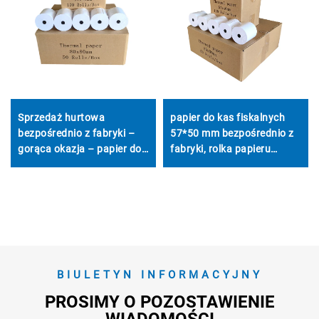
papier do kas fiskalnych
Sprzedaż hurtowa
57*50 mm bezpośrednio z
bezpośrednio z fabryki –
fabryki, rolka papieru
gorąca okazja – papier do
termicznego do paragonów
kas fiskalnych, papier
kasowych, punktów
termiczny 80 mm, niska
sprzedaży i bankomatów
cena, wysoka jakość,
wyraźny nadruk
BIULETYN INFORMACYJNY
PROSIMY O POZOSTAWIENIE
WIADOMOŚCI