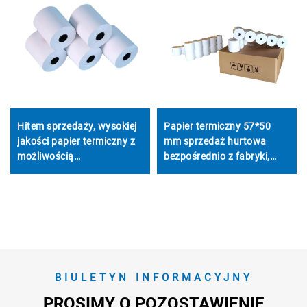
Hitem sprzedaży, wysokiej
Papier termiczny 57*50
jakości papier termiczny z
mm sprzedaż hurtowa
możliwością
bezpośrednio z fabryki,
niestandardowego
wysoka jakość, tania cena,
nadruku, przezroczysty,
wyraźne drukowanie, łatwy
80*40 mm, nadający się do
w transporcie, nadaje się
różnych zastosowań
do urządzenia POS,
bankomatu
BIULETYN INFORMACYJNY
PROSIMY O POZOSTAWIENIE