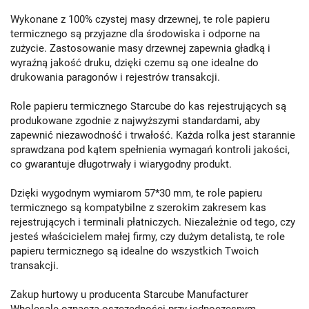
Wykonane z 100% czystej masy drzewnej, te role papieru
termicznego są przyjazne dla środowiska i odporne na
zużycie. Zastosowanie masy drzewnej zapewnia gładką i
wyraźną jakość druku, dzięki czemu są one idealne do
drukowania paragonów i rejestrów transakcji.
Role papieru termicznego Starcube do kas rejestrujących są
produkowane zgodnie z najwyższymi standardami, aby
zapewnić niezawodność i trwałość. Każda rolka jest starannie
sprawdzana pod kątem spełnienia wymagań kontroli jakości,
co gwarantuje długotrwały i wiarygodny produkt.
Dzięki wygodnym wymiarom 57*30 mm, te role papieru
termicznego są kompatybilne z szerokim zakresem kas
rejestrujących i terminali płatniczych. Niezależnie od tego, czy
jesteś właścicielem małej firmy, czy dużym detalistą, te role
papieru termicznego są idealne do wszystkich Twoich
transakcji.
Zakup hurtowy u producenta Starcube Manufacturer
Wholesale oznacza oszczędności przy jednoczesnym