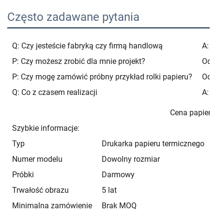
Często zadawane pytania
Q: Czy jesteście fabryką czy firmą handlową
A: J
P: Czy możesz zrobić dla mnie projekt?
Odp.
P: Czy mogę zamówić próbny przykład rolki papieru?
Odp.
Q: Co z czasem realizacji
A: C
Cena papieru
Szybkie informacje:
Typ
Drukarka papieru termicznego
Numer modelu
Dowolny rozmiar
Próbki
Darmowy
Trwałość obrazu
5 lat
Minimalna zamówienie
Brak MOQ