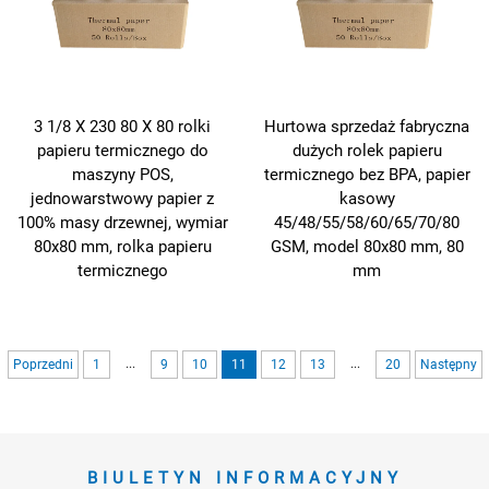
3 1/8 X 230 80 X 80 rolki
Hurtowa sprzedaż fabryczna
papieru termicznego do
dużych rolek papieru
maszyny POS,
termicznego bez BPA, papier
jednowarstwowy papier z
kasowy
100% masy drzewnej, wymiar
45/48/55/58/60/65/70/80
80x80 mm, rolka papieru
GSM, model 80x80 mm, 80
termicznego
mm
...
...
Poprzedni
1
9
10
11
12
13
20
Następny
BIULETYN INFORMACYJNY