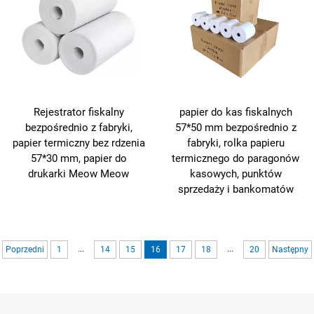
Rejestrator fiskalny
papier do kas fiskalnych
bezpośrednio z fabryki,
57*50 mm bezpośrednio z
papier termiczny bez rdzenia
fabryki, rolka papieru
57*30 mm, papier do
termicznego do paragonów
drukarki Meow Meow
kasowych, punktów
sprzedaży i bankomatów
...
...
Poprzedni
1
14
15
16
17
18
20
Następny