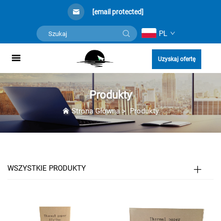
[email protected]
PL
Uzyskaj ofertę
Produkty
Strona Główna
>
Produkty
WSZYSTKIE PRODUKTY