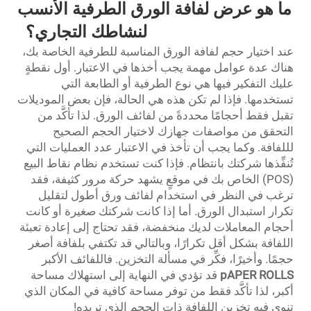
ما هو عرض لفافة الورق الطرفية الأنسب
لنشاطك التجاري؟
عند اختيار حجم لفافة الورق المناسبة للطرفية الخاصة بك،
هناك عدة عوامل مهمة يجب أخذها في الاعتبار. أول نقطةٍ
عليك التفكير فيها هي نوع الطرفية أو الطابعة التي
تستخدمها. فإذا لم تكن هذه هي الحالة، فإن بعض الموديلات
تقبل فقط أحجامًا محددةً من لفائف الورق. لذا تأكَّد من
التحقق من مواصفات جهازك لاختيار الحجم الصحيح
لللفافة. وكما يجب أن تأخذ في الاعتبار عدد العمليات التي
تُنفِّذها شركتك بانتظام. فإذا كنت تستخدم نظام نقاط البيع
(POS) الخاص بك في موقعٍ يشهد حركة مرور كثيفة، فقد
ترغب في النظر في استخدام لفائف ورق أطول لتقليل
تكرار استبدال الورق. أما إذا كانت شركتك صغيرة أو كانت
أحجام المعاملات لديك منخفضة، فقد تحتاج إلى إعادة تعبئة
اللفافة بشكل أقل تكرارًا، وبالتالي قد تكتفي بلفافة أصغر
حجمًا. وأخيرًا، فكِّر في مسألة التخزين. فاللفائف الأكبر
pAPER ROLLS
قد تؤدي في النهاية إلى استهلاك مساحة
أكبر، لذا تأكَّد فقط من توفر مساحة كافية في المكان الذي
تنوي فيه تخزين اللفافة ذات الحجم الذي تريده!