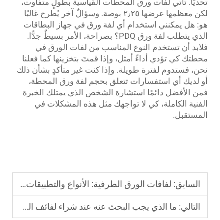
تحديًا. تأتي لفات ورق المحطات القياسية بطولٍ متفاوت،
لكن معظمها عرضها ٢٫٢٥ بوصة. وسؤالٌ آخر يُطرح غالبًا
هو: هل يمكنني استخدام أي لفة ورق في جهاز البطاقات
الذي يتطلب لفة ورق PDQ؟ بصراحة، الأمر بسيطٌ جدًّا.
فلابد أن تستخدم النوع المناسب من لفات الورق في
محطتك كي تؤدي أداءً أمثل، وإذا قمتَ بتخزينها كما فعلنا
نحن، فستدوم لفترة طويلة. وإذا كنت غير متأكدٍ بشأن ذلك
أو لديك أي استفسارات تتعلق بحجم لفة ورق المحطة،
فمن الأفضل دائمًا استشارة الشخص الذي يمتلك الخبرة
الفنية الكاملة، كي لا تواجهك مثل هذه المشكلات في
المستقبل.
السابق:
لفافات الورق الطرفية: الأنواع والتطبيقات في مختلف الصناعات
التالي:
ما الذي يجب البحث عنه عند شراء لفائف الورق الحراري لجهاز تخطيط القلب الكهربائي (ECG)