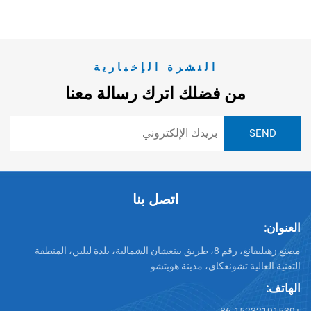
النشرة الإخبارية
من فضلك اترك رسالة معنا
اتصل بنا
العنوان:
مصنع زهيليفانغ، رقم 8، طريق يينغشان الشمالية، بلدة ليلين، المنطقة
التقنية العالية تشونغكاي، مدينة هويتشو
الهاتف: