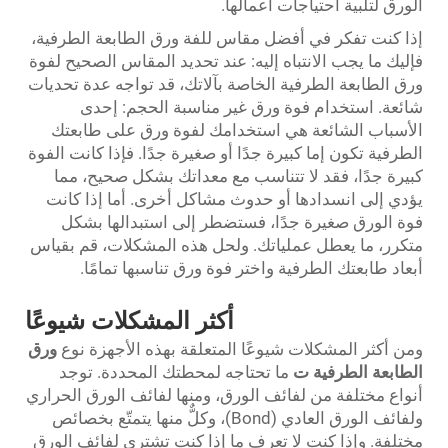
الورق لتلبية احتياجات أعمالها.
إذا كنت تفكر في أفضل مقاس للفة ورق الطابعة الطرفية،
فإليك ما يجب الانتباه إليه: عند تحديد المقاس الصحيح لفوة
ورق الطابعة الطرفية الخاصة بآلاتك، قد تواجه عدة تحديات
شائعة. استخدام فوة ورق غير مناسبة الحجم: إحدى
الأسباب الشائعة هي استخدامك لفوة ورق على طابعتك
الطرفية تكون إما كبيرة جدًا أو صغيرة جدًا. فإذا كانت الفوة
كبيرة جدًا، فقد لا تتناسب مع معداتك بشكل صحيح، مما
يؤدي إلى انسدادها أو حدوث مشاكل أخرى. أما إذا كانت
فوة الورق صغيرة جدًا، فستضطر إلى استبدالها بشكل
متكرر، ما يعطل عملياتك. ولحل هذه المشكلات، قم بقياس
أبعاد طابعتك الطرفية واختر فوة ورق تناسبها تمامًا.
أكثر المشكلات شيوعًا
ومن أكثر المشكلات شيوعًا المتعلقة بهذه الأجهزة نوع
ورق
الطابعة الطرفية
ت
ما تحتاجه لمحطتك المحددة. توجد
أنواع مختلفة من لفائف الورق، ومنها لفائف الورق الحراري
ولفائف الورق العادي (Bond)، وكلٌّ منها يتمتّع بخصائص
مختلفة. وإذا كنت لا تعرف ما إذا كنت تشتري لفائف الورق