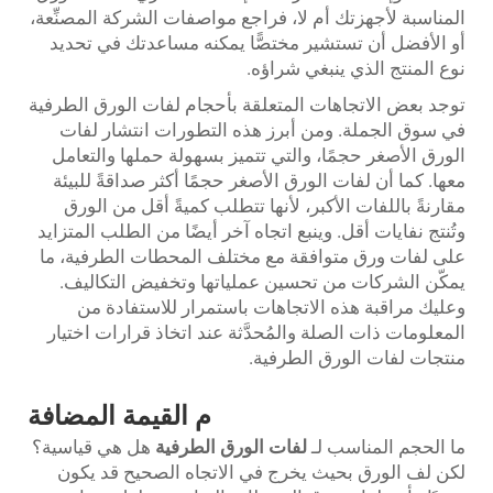
المناسبة لأجهزتك أم لا، فراجع مواصفات الشركة المصنِّعة،
أو الأفضل أن تستشير مختصًّا يمكنه مساعدتك في تحديد
نوع المنتج الذي ينبغي شراؤه.
توجد بعض الاتجاهات المتعلقة بأحجام لفات الورق الطرفية
في سوق الجملة. ومن أبرز هذه التطورات انتشار لفات
الورق الأصغر حجمًا، والتي تتميز بسهولة حملها والتعامل
معها. كما أن لفات الورق الأصغر حجمًا أكثر صداقةً للبيئة
مقارنةً باللفات الأكبر، لأنها تتطلب كميةً أقل من الورق
وتُنتج نفايات أقل. وينبع اتجاه آخر أيضًا من الطلب المتزايد
على لفات ورق متوافقة مع مختلف المحطات الطرفية، ما
يمكّن الشركات من تحسين عملياتها وتخفيض التكاليف.
وعليك مراقبة هذه الاتجاهات باستمرار للاستفادة من
المعلومات ذات الصلة والمُحدَّثة عند اتخاذ قرارات اختيار
منتجات لفات الورق الطرفية.
م
القيمة المضافة
ما الحجم المناسب لـ
لفات الورق الطرفية
هل هي قياسية؟
لكن لف الورق بحيث يخرج في الاتجاه الصحيح قد يكون