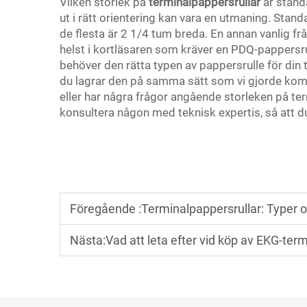
Vilken storlek på
terminalpappersrullar
är stand
ut i rätt orientering kan vara en utmaning. Stand
de flesta är 2 1/4 tum breda. En annan vanlig fr
helst i kortläsaren som kräver en PDQ-pappersrul
behöver den rätta typen av pappersrulle för din 
du lagrar den på samma sätt som vi gjorde kom
eller har några frågor angående storleken på term
konsultera någon med teknisk expertis, så att d
Föregående :
Terminalpappersrullar: Typer o
Nästa:
Vad att leta efter vid köp av EKG-te