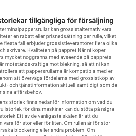
rlekar tillgängliga för försäljning
terminalpappersrullar kan grossistalternativ vara
iteter en rabatt eller prisnedsättning per rulle, vilket
 flesta fall erbjuder grossistleverantörer flera olika
ch skrivare. Kvaliteten på pappret När ni köper
 vara mycket noggranna med avseende på papprets
 är motståndskraftiga mot blekning, så att ni kan
ntrollera att pappersrullarna är kompatibla med er
. Genom att överväga fördelarna med grossistköp av
dukt- och tjänstinformation aktuell samtidigt som de
ör sina affärsbehov.
ens storlek finns nedanför information om vad du
rullstorlek för dina maskiner kan du stöta på några
torlek Ett av de vanligaste skälen är att du
ara för stor eller för liten. Om rullen är för stor
 orsaka blockering eller andra problem. Om