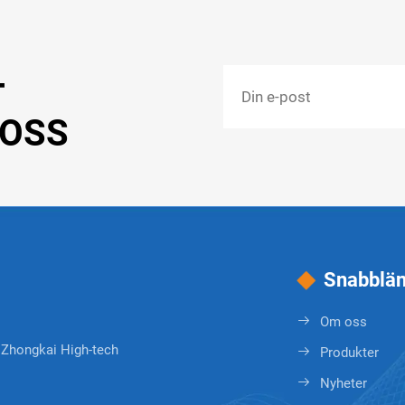
T
 OSS
Snabblän
Om oss
, Zhongkai High-tech
Produkter
Nyheter