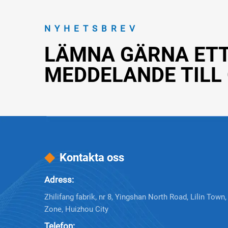
NYHETSBREV
LÄMNA GÄRNA ET
MEDDELANDE TILL
Kontakta oss
Adress:
Zhilifang fabrik, nr 8, Yingshan North Road, Lilin Town
Zone, Huizhou City
Telefon: