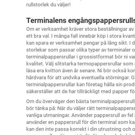
rullstorlek du väljer!
Terminalens engångspappersrullsto
Om er verksamhet kräver stora beställningar av 
ett bra val. I många fall innebär köp i stora kvant
kan spara er verksamhet pengar på lång sikt. I de
storlekar som passar olika typer av terminaler o
terminalpappersrullar i grossistformat bör ni
kvalitet. Välj slitstarka termopappersrullar som
läsa era kvitton även år senare. Ni bör också ko
hårdvara för att undvika eventuella störningar
terminalpappersrullar kan företag hålla sin pro
säkerställer att de har tillräckligt med papper f
Om du överväger den bästa terminalpappersrull
bör tänka på: När du väljer rätt terminalpappers
vanliga utmaningar. Använder pappersrull av fel s
använder en pappersrull för din terminal som kan v
kan den inte passa korrekt i din utrustning och