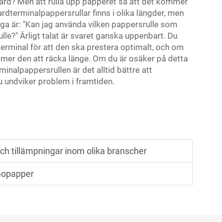
ard? Men att rulla upp papperet så att det kommer
ardterminalpappersrullar finns i olika längder, men
åga är: "Kan jag använda vilken pappersrulle som
le?" Ärligt talat är svaret ganska uppenbart. Du
terminal för att den ska prestera optimalt, och om
mer den att räcka länge. Om du är osäker på detta
inalpappersrullen är det alltid bättre att
u undviker problem i framtiden.
ch tillämpningar inom olika branscher
rmopapper