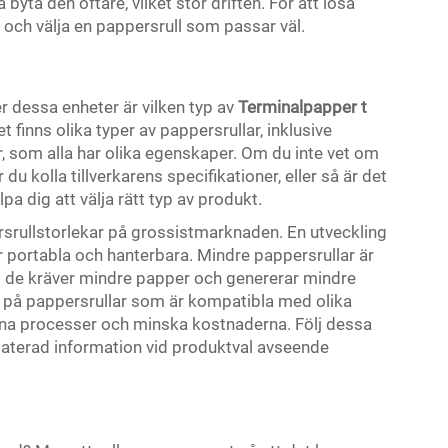
byta den oftare, vilket stör driften. För att lösa
och välja en pappersrull som passar väl.
r dessa enheter är vilken typ av
Terminalpapper
t
 finns olika typer av pappersrullar, inklusive
, som alla har olika egenskaper. Om du inte vet om
du kolla tillverkarens specifikationer, eller så är det
a dig att välja rätt typ av produkt.
ersrullstorlekar på grossistmarknaden. En utveckling
 portabla och hanterbara. Mindre pappersrullar är
som de kräver mindre papper och genererar mindre
n på pappersrullar som är kompatibla med olika
 sina processer och minska kostnaderna. Följ dessa
daterad information vid produktval avseende