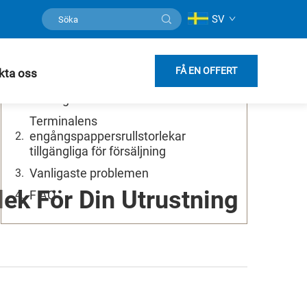
SV
Innehållsförteckning
Vilken är den bästa bredden på
FÅ EN OFFERT
kta oss
terminalpappersrullar för ditt
företag?
Terminalens
engångspappersrullstorlekar
tillgängliga för försäljning
Vanligaste problemen
lek För Din Utrustning
F AQ