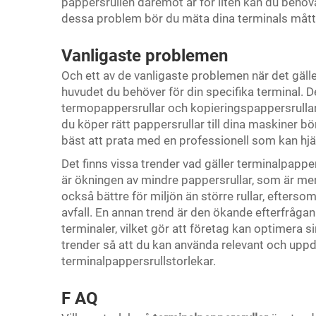
pappersrullen däremot är för liten kan du behöva 
dessa problem bör du mäta dina terminals mått 
Vanligaste problemen
Och ett av de vanligaste problemen när det gälle
huvudet du behöver för din specifika terminal. Det
termopappersrullar och kopieringspappersrullar
du köper rätt pappersrullar till dina maskiner bör 
bäst att prata med en professionell som kan hjälp
Det finns vissa trender vad gäller terminalpapp
är ökningen av mindre pappersrullar, som är mer
också bättre för miljön än större rullar, efter
avfall. En annan trend är den ökande efterfråga
terminaler, vilket gör att företag kan optimera
trender så att du kan använda relevant och upp
terminalpappersrullstorlekar.
F
AQ