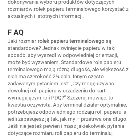
dokonywania wyboru produktów dotyczących
rozmiarów rolek papieru terminalowego korzystać z
aktualnych i istotnych informacji.
F
AQ
Jaki rozmiar
rolek papieru terminalowego
są
standardowe? Jednak zwinięcie papieru w taki
sposób, aby wyszedł w odpowiedniej orientacji,
może być wyzwaniem. Standardowe role papieru
terminalowego mają różną długość, ale większość z
nich ma szerokość 2¼ cala. Innym często
zadawanym pytaniem jest: „Czy mogę używać
dowolnej roli papieru w urządzeniu do kart
wymagającym roli PDQ?” Szczerej mówiąc, to
kwestia oczywista. Aby terminal działał optymalnie,
potrzebujesz odpowiedniego rodzaju roli papieru, a
jeśli zapasujesz ją tak, jak my – przetrwa ona długo.
Jeśli nie jesteś pewien i masz jakiekolwiek pytania
dotyczące rozmiaru roli papieru do terminalu,