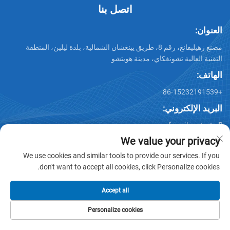
اتصل بنا
العنوان:
مصنع زهيليفانغ، رقم 8، طريق يينغشان الشمالية، بلدة ليلين، المنطقة
التقنية العالية تشونغكاي، مدينة هويتشو
الهاتف:
+86-15232191539
البريد الإلكتروني:
[email protected]
We value your privacy
We use cookies and similar tools to provide our services. If you
don't want to accept all cookies, click Personalize cookies.
Accept all
حقوق الطبع والنشر © شركة هويتشو ستار كيوب لمنتجات الورق
المحدودة. جميع الحقوق محفوظة -
سياسة الخصوصية
-
المدونة
Personalize cookies
الهاتف
البريد الإلكتروني
المنتجات
الصفحة الرئيسية