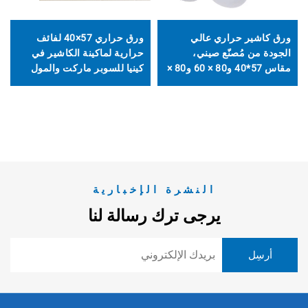
ورق كاشير حراري عالي
ورق حراري 57×40 لفائف
الجودة من مُصنّع صيني،
حرارية لماكينة الكاشير في
مقاس 57*40 و80 × 60 و80 ×
كينيا للسوبر ماركت والمول
80 و80*70، بكرات ورق
التجاري لماكينة الطباعة
حراري
الحرارية
النشرة الإخبارية
يرجى ترك رسالة لنا