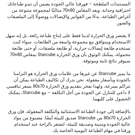
المستندات الملطخة – فورقنا عالي الجودة يضمن أن تبدو طباعاتك
احترافية وجذابة. ويعد المقاس 80×70 مثاليًا لمجموعة متنوعة من
أغراض الطباعة، بدءًا من الفواتير والإيصالات ووصولًا إلى الملصقات
والصور.
لا يقتصر ورق الحرارة لدينا فقط على إنتاج طباعة رائعة، بل إنه سهل
الاستخدام ومتوافق مع مجموعة واسعة من الطابعات. سواء كنت
تستخدم طابعة إيصالات حرارية، أو طابعة ملصقات، أو حتى طابعة
محمولة، يمكنك الوثوق بأن ورق الحرارة Starcube بمقاس 80×70
سيوفر نتائج ثابتة وموثوقة.
ما يميز Starcube عن غيرها من علامات ورق الحرارة هو التزامنا
بالجودة وبأسعار معقولة. نحن ندرك أن تكاليف الطباعة يمكن أن
تتراكم بسرعة، ولهذا نفخر بتقديم ورق الحرارة 80x70 بسعر تنافسي.
لا داعي للتنازل عن الجودة من أجل التكلفة – مع Starcube، يمكنك
الحصول على كليهما.
بالإضافة إلى جودة الطباعة الاستثنائية والتكلفة المعقولة، فإن ورق
الحرارة 80x70 من Starcube صديق للبيئة أيضًا. مصنوع من مواد
عالية الجودة ومتينة وصديقة للبيئة، لتشعر بالراحة عند استخدام
ورقنا في مهام الطباعة اليومية الخاصة بك.