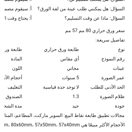
السؤال: هل يمكنني طلب عينة من لفة الورق؟
أ: سيقوم مصممنا 
السؤال: ماذا عن وقت التسليم؟
أ: يحتاج وقت الإنتاج ا
سعر ورق حراري 80 مم 57 مم
تفاصيل سريعة:
نوع
طابعة ورق حراري
طابعة ورق 
رقم النموذج
أي مقاس
المادة
عينات
مجاني
اللون
عمر الصورة
5 سنوات
أحجام الأسط
الحد الأدنى للطلب
لا توجد حدة قياسية
التغليف
ظلام الصورة
1.3
الصندوق الد
جودة
جيد
مدة الشحن
مجالات تطبيق طابعة نقاط البيع: السوبر ماركت، المطاعم، المتاجر
الأحجام الأكثر مبيعًا هي 80x80mm، 80x70mm، 80x60mm، 57x50mm، 57x40mm، إلخ