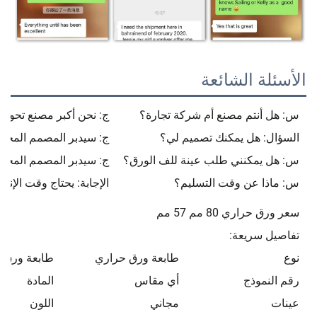
الأسئلة الشائعة
س: هل أنتم مصنع أم شركة تجارة؟
ج: نحن أكبر مصنع تحوي
السؤال: هل يمكنك تصميم لي؟
ج: سيدبر المصمم المحترف
س: هل يمكنني طلب عينة للف الورق؟
ج: سيدبر المصمم المحترف
س: ماذا عن وقت التسليم؟
الإجابة: يحتاج وقت الإنتاج الضخم م
سعر ورق حراري 80 مم 57 مم
تفاصيل سريعة:
نوع
طابعة ورق حراري
طابعة ورق 
رقم النموذج
أي مقاس
المادة
عينات
مجاني
اللون