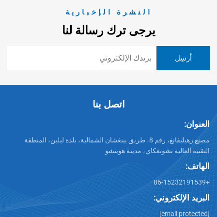
النشرة الإخبارية
يرجى ترك رسالة لنا
اتصل بنا
العنوان:
مصنع زهيليفانغ، رقم 8، طريق يينغشان الشمالية، بلدة ليلين، المنطقة
التقنية العالية تشونغكاي، مدينة هويتشو
الهاتف:
+86-15232191539
البريد الإلكتروني:
[email protected]