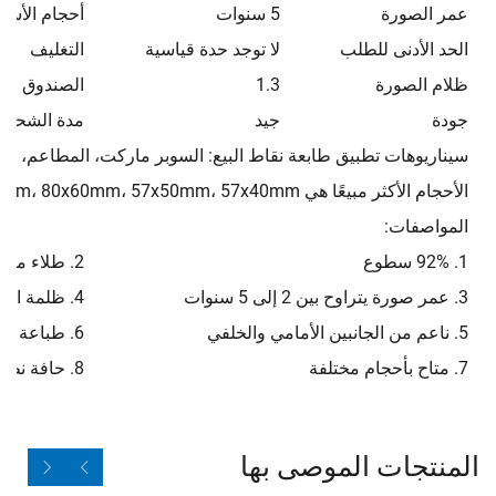
عمر الصورة
5 سنوات
أحجام الأسط
الحد الأدنى للطلب
لا توجد حدة قياسية
التغليف
ظلام الصورة
1.3
الصندوق الد
جودة
جيد
مدة الشحن
سيناريوهات تطبيق طابعة نقاط البيع: السوبر ماركت، المطاعم، الم
الأحجام الأكثر مبيعًا هي 80x80mm، 80x70mm، 80x60mm، 57x50mm، 57x40mm، وغيرها.
المواصفات:
1. 92% سطوع
2. طلاء متساوٍ
3. عمر صورة يتراوح بين 2 إلى 5 سنوات
4. ظلمة الصورة 1.3
5. ناعم من الجانبين الأمامي والخلفي
6. طباعة أولية بواسطة الشركة المصنعة الأصلية (OEM)
7. متاح بأحجام مختلفة
8. حافة نظيفة
المنتجات الموصى بها