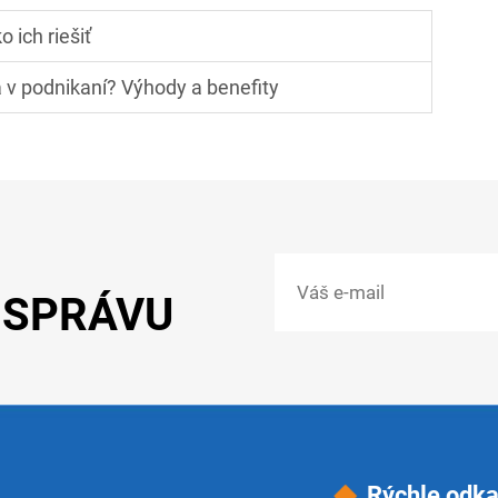
ich riešiť
a v podnikaní? Výhody a benefity
 SPRÁVU
Rýchle odk