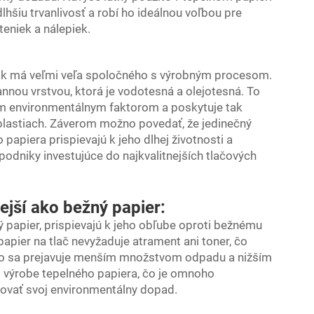
lhšiu trvanlivosť a robí ho ideálnou voľbou pre
teniek a nálepiek.
šak má veľmi veľa spoločného s výrobným procesom.
nou vrstvou, ktorá je vodotesná a olejotesná. To
nym environmentálnym faktorom a poskytuje tak
oblastiach. Záverom možno povedať, že jedinečný
apiera prispievajú k jeho dlhej životnosti a
podniky investujúce do najkvalitnejších tlačových
ejší ako bežný papier:
 papier, prispievajú k jeho obľube oproti bežnému
apier na tlač nevyžaduje atrament ani toner, čo
. To sa prejavuje menším množstvom odpadu a nižším
i výrobe tepelného papiera, čo je omnoho
zovať svoj environmentálny dopad.