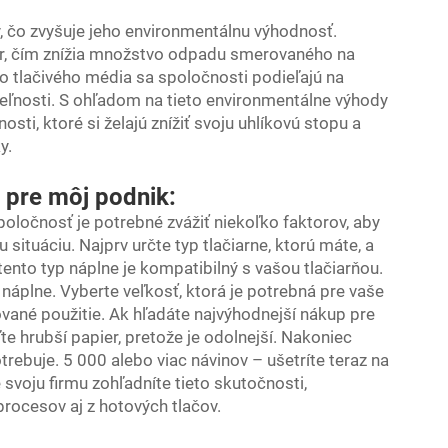
ý, čo zvyšuje jeho environmentálnu výhodnosť.
er, čím znížia množstvo odpadu smerovaného na
o tlačivého média sa spoločnosti podieľajú na
eľnosti. S ohľadom na tieto environmentálne výhody
sti, ktoré si želajú znížiť svoju uhlíkovú stopu a
y.
r pre môj podnik:
poločnosť je potrebné zvážiť niekoľko faktorov, aby
 situáciu. Najprv určte typ tlačiarne, ktorú máte, a
 tento typ náplne je kompatibilný s vašou tlačiarňou.
áplne. Vyberte veľkosť, ktorá je potrebná pre vaše
ované použitie. Ak hľadáte najvýhodnejší nákup pre
e hrubší papier, pretože je odolnejší. Nakoniec
trebuje. 5 000 alebo viac návinov – ušetríte teraz na
e svoju firmu zohľadníte tieto skutočnosti,
rocesov aj z hotových tlačov.