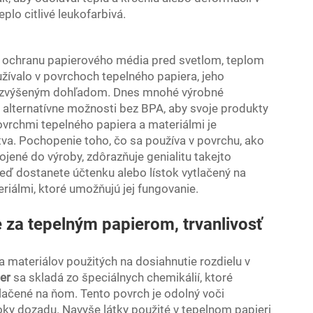
plo citlivé leukofarbivá.
 na ochranu papierového média pred svetlom, teplom
ívalo v povrchoch tepelného papiera, jeho
pod zvýšeným dohľadom. Dnes mnohé výrobné
 alternatívne možnosti bez BPA, aby svoje produkty
ovrchmi tepelného papiera a materiálmi je
tva. Pochopenie toho, čo sa používa v povrchu, ako
pojené do výroby, zdôrazňuje genialitu takejto
, keď dostanete účtenku alebo lístok vytlačený na
riálmi, ktoré umožňujú jej fungovanie.
 za tepelným papierom, trvanlivosť
 a materiálov použitých na dosiahnutie rozdielu v
ier
sa skladá zo špeciálnych chemikálií, ktoré
lačené na ňom. Tento povrch je odolný voči
roky dozadu. Navyše látky použité v tepelnom papieri