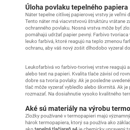
Úloha povlaku tepelného papiera p
Náter tepelne citlivej papierovej vrstvy je veľmi 
Tento náter má viacvrstvovú štruktúru vrátane zák
ochranného povlaku. Nosná vrstva môže byť zlož
pomáhajú udržať papier pevný. Farbivo tvoriaca
leuko farbivá, ktoré reagujú na teplo zmenou f
ochranu, aby váš nový zošit dlhodobo vyzeral do
Leukofarbivá vo farbivo-tvorivej vrstve reagujú a
alebo text na papieri. Kvalita tlače závisí od ro
dobre sa tvoria povlaky. Ak je posledne uveden
tlač môže vyzerať vybledlo alebo škvrnitá. Ak je 
rozmazať. Na dosiahnutie vysoko kvalitného te
Aké sú materiály na výrobu term
Zložky používané v termopapieri majú významný 
hárok termopapiera, ktorý sa používa ako základ
ako
tepelná tlačiareň a4
je chemicky upravený ta