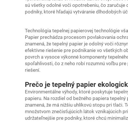
sú všetky odolné voči opotrebeniu, čo zaručuje d
podniky, ktoré hľadajú vytváranie dlhodobých úč
Technológia tepelnej papierovej technológie v
Papier prechádza procesom povlakovania ochran
znamená, že tepelný papier je odolný voči rôz
efektívne riešenie pre podnikanie vo všetkých 
povrch a vysoce výkonné komponenty tepelného p
spoľahlivosti, čo z neho robí rozumnú voľbu pre 
riešení.
Prečo je tepelný papier ekologick
Environmentálne výhody, ktoré poskytuje tepelný
papieru. Na rozdiel od bežného papiera tepelný p
znamená, že má nižšiu uhlíkovú stopu pri tlači
množstvom znečisťujúcich látok vznikajúcich pr
udržateľnejšie pre podniky, ktoré chcú minimali