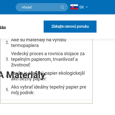
SK
Obsah
Úloha povlaku tepelného papiera pri
Získajte cenovú ponuku
Nás
kvalite tlače
Aké sú materiály na výrobu
termopapiera
Vedecký proces a rovnica stojace za
tepelným papierom, trvanlivosť a
životnosť:
A Materiály
Prečo je tepelný papier ekologickejší
ako bežný papier:
Ako vybrať ideálny tepelný papier pre
môj podnik: