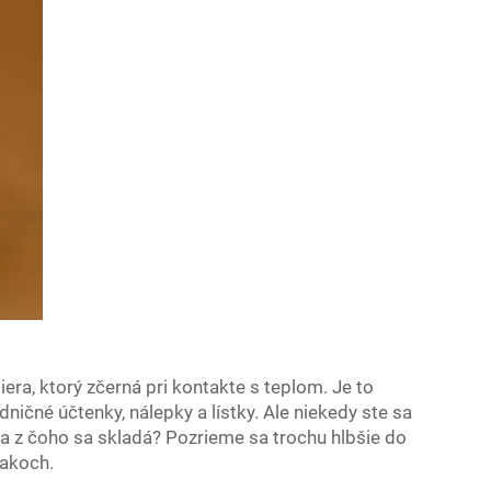
era, ktorý zčerná pri kontakte s teplom. Je to
ičné účtenky, nálepky a lístky. Ale niekedy ste sa
 a z čoho sa skladá? Pozrieme sa trochu hlbšie do
lakoch.