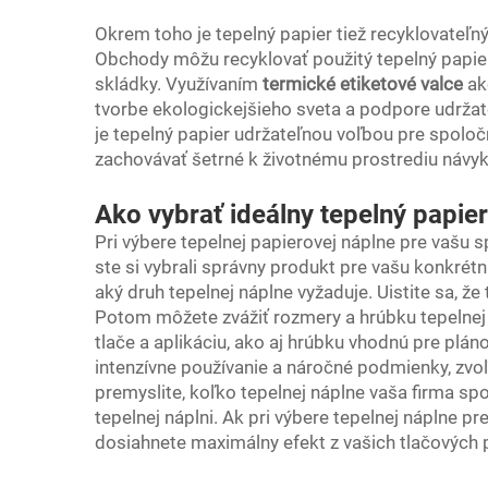
Okrem toho je tepelný papier tiež recyklovateľn
Obchody môžu recyklovať použitý tepelný papi
skládky. Využívaním
termické etiketové valce
ak
tvorbe ekologickejšieho sveta a podpore udržat
je tepelný papier udržateľnou voľbou pre spoločno
zachovávať šetrné k životnému prostrediu návyk
Ako vybrať ideálny tepelný papie
Pri výbere tepelnej papierovej náplne pre vašu s
ste si vybrali správny produkt pre vašu konkrétnu
aký druh tepelnej náplne vyžaduje. Uistite sa, že
Potom môžete zvážiť rozmery a hrúbku tepelnej n
tlače a aplikáciu, ako aj hrúbku vhodnú pre plán
intenzívne používanie a náročné podmienky, zvoľt
premyslite, koľko tepelnej náplne vaša firma spo
tepelnej náplni. Ak pri výbere tepelnej náplne pr
dosiahnete maximálny efekt z vašich tlačových p