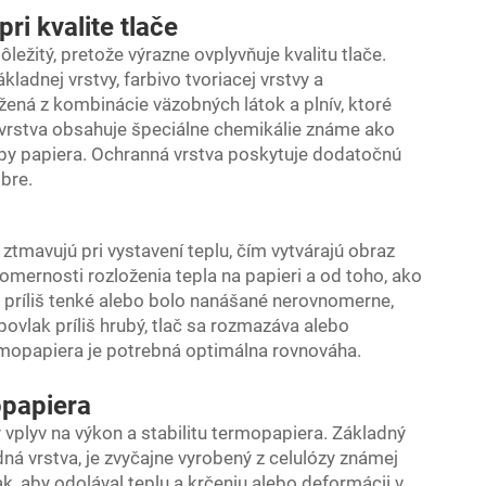
ri kvalite tlače
dôležitý, pretože výrazne ovplyvňuje kvalitu tlače.
ladnej vrstvy, farbivo tvoriacej vrstvy a
ená z kombinácie väzobných látok a plnív, ktoré
 vrstva obsahuje špeciálne chemikálie známe ako
arby papiera. Ochranná vrstva poskytuje dodatočnú
bre.
 ztmavujú pri vystavení teplu, čím vytvárajú obraz
vnomernosti rozloženia tepla na papieri a od toho, ako
é príliš tenké alebo bolo nanášané nerovnomerne,
povlak príliš hrubý, tlač sa rozmazáva alebo
rmopapiera je potrebná optimálna rovnováha.
opapiera
vplyv na výkon a stabilitu termopapiera. Základný
ná vrstva, je zvyčajne vyrobený z celulózy známej
k, aby odolával teplu a krčeniu alebo deformácii v