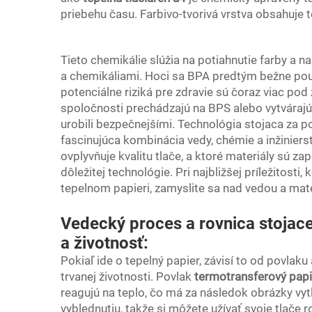
priebehu času. Farbivo-tvorivá vrstva obsahuje te
Tieto chemikálie slúžia na potiahnutie farby a
a chemikáliami. Hoci sa BPA predtým bežne použ
potenciálne riziká pre zdravie sú čoraz viac 
spoločnosti prechádzajú na BPS alebo vytvárajú
urobili bezpečnejšími. Technológia stojaca za p
fascinujúca kombinácia vedy, chémie a inžiniers
ovplyvňuje kvalitu tlače, a ktoré materiály sú za
dôležitej technológie. Pri najbližšej príležitosti
tepelnom papieri, zamyslite sa nad vedou a mate
Vedecký proces a rovnica stojace
a životnosť:
Pokiaľ ide o tepelný papier, závisí to od povlaku
trvanej životnosti. Povlak
termotransferový pap
reagujú na teplo, čo má za následok obrázky vyt
vyblednutiu, takže si môžete užívať svoje tlače 