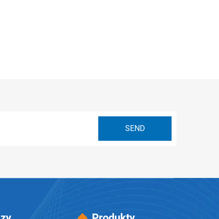
azy
Produkty