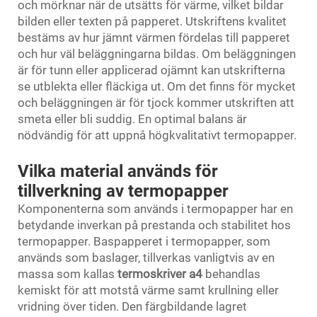
och mörknar när de utsätts för värme, vilket bildar
bilden eller texten på papperet. Utskriftens kvalitet
bestäms av hur jämnt värmen fördelas till papperet
och hur väl beläggningarna bildas. Om beläggningen
är för tunn eller applicerad ojämnt kan utskrifterna
se utblekta eller fläckiga ut. Om det finns för mycket
och beläggningen är för tjock kommer utskriften att
smeta eller bli suddig. En optimal balans är
nödvändig för att uppnå högkvalitativt termopapper.
Vilka material används för
tillverkning av termopapper
Komponenterna som används i termopapper har en
betydande inverkan på prestanda och stabilitet hos
termopapper. Baspapperet i termopapper, som
används som baslager, tillverkas vanligtvis av en
massa som kallas
termoskriver a4
behandlas
kemiskt för att motstå värme samt krullning eller
vridning över tiden. Den färgbildande lagret