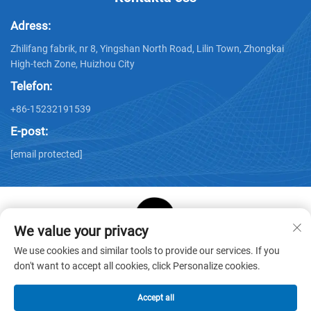
Adress:
Zhilifang fabrik, nr 8, Yingshan North Road, Lilin Town, Zhongkai
High-tech Zone, Huizhou City
Telefon:
+86-15232191539
E-post:
[email protected]
We value your privacy
Copyright © Huizhou Star Cube Paper Products Co., LTD. Alla
We use cookies and similar tools to provide our services. If you
rättigheter förbehållna -
Integritetspolicy
-
Blogg
don't want to accept all cookies, click Personalize cookies.
Accept all