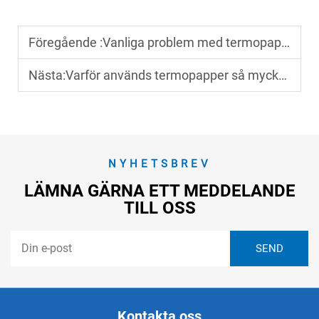
Föregående :
Vanliga problem med termopapper och hur man löser dem
Nästa:
Varför används termopapper så mycket i näringslivet? Fördelar och nytta
NYHETSBREV
LÄMNA GÄRNA ETT MEDDELANDE
TILL OSS
Kontakta oss