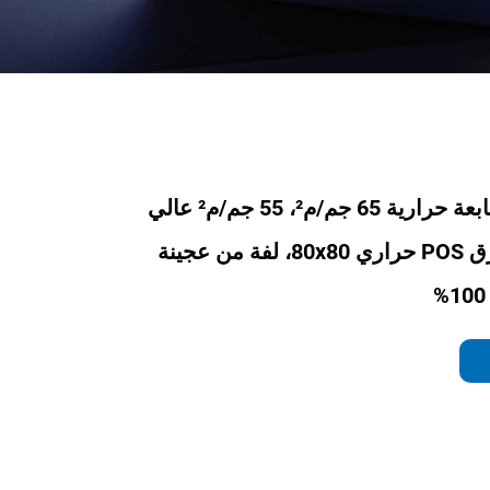
ورق استلام طابعة حرارية 65 جم/م²، 55 جم/م² عالي
الجودة، لفة ورق POS حراري 80x80، لفة من عجينة